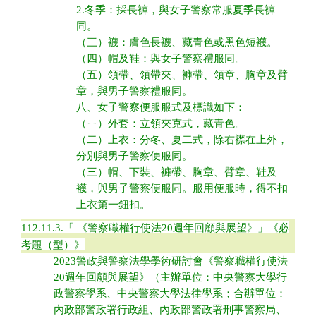
2.冬季：採長褲，與女子警察常服夏季長褲
同。
（三）襪：膚色長襪、藏青色或黑色短襪。
（四）帽及鞋：與女子警察禮服同。
（五）領帶、領帶夾、褲帶、領章、胸章及臂
章，與男子警察禮服同。
八、女子警察便服服式及標識如下：
（ㄧ）外套：立領夾克式，藏青色。
（二）上衣：分冬、夏二式，除右襟在上外，
分別與男子警察便服同。
（三）帽、下裝、褲帶、胸章、臂章、鞋及
襪，與男子警察便服同。服用便服時，得不扣
上衣第一鈕扣。
112.11.3.
「 《警察職權行使法20週年回顧與展望》
」
《必
考題（型）》
2023警政與警察法學學術研討會《警察職權行使法
20週年回顧與展望》（主辦單位：中央警察大學行
政警察學系、中央警察大學法律學系；合辦單位：
內政部警政署行政組、內政部警政署刑事警察局、