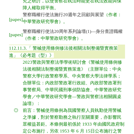
究之研討，以使警察在執法時能更在執法效能與保
障人權取得平衡。
警察職權行使法施行20週年之回顧與展望
（作者：
[papes]
中華警政研究學會）。
警察職權行使法20周年系列論壇(1)—身分查證職權
[papes]
（作者：中華警政研究學會）
。
112.11.3.
「 警械使用條例修法後相關法制整備暨實務策
進
」
《必考題（型）》
2023警政與警察法學學術研討會《警械使用條例修
法後相關法制整備暨實務策進》（主辦單位：中央
警察大學行政警察學系、中央警察大學法律學系；
合辦單位：內政部警政署行政組、內政部警政署刑
事警察局、中華民國刑事偵防協會、中華警政研究
學會／中華警政研究學會—警政與警察法相關圓桌
論壇）：
◎
前言：警械使用條例為我國警察人員執勤使用警械
之準據，對於警察勤務之執行至關重要，亦影響民
眾權益甚鉅。本條例最初係於 1933 年由國民政府制
定公布施行，另依 1953 年 6 月 15日公布施行之警