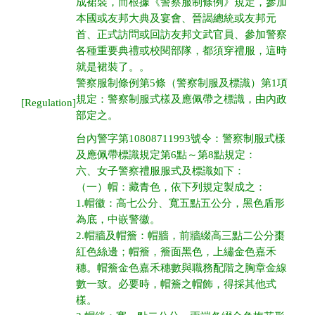
成裙裝，而根據《警察服制條例》規定，參加
本國或友邦大典及宴會、晉謁總統或友邦元
首、正式訪問或回訪友邦文武官員、參加警察
各種重要典禮或校閱部隊，都須穿禮服，這時
就是裙裝了。。
警察服制條例第5條（警察制服及標識）第1項
規定：警察制服式樣及應佩帶之標識，由內政
[Regulation]
部定之。
台內警字第10808711993號令：警察制服式樣
及應佩帶標識規定
第6點～第8點規定：
六、女子警察禮服服式及標識如下：
（一）帽：藏青色，依下列規定製成之：
1.帽徽：高七公分、寬五點五公分，黑色盾形
為底，中嵌警徽。
2.帽牆及帽簷：帽牆，前牆綴高三點二公分棗
紅色絲邊；帽簷，簷面黑色，上繡金色嘉禾
穗。帽簷金色嘉禾穗數與職務配階之胸章金線
數一致。必要時，帽簷之帽飾，得採其他式
樣。