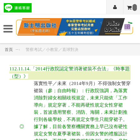
首頁
—›
警察考試／小教室／直球對決
112.11.14.
「
2014行政院認定警消著裙裝不合法」
《時事題
（型）》
落實性平／未來（2014年9月）不得強制女警穿
裙裝
（參；自由時報）：行政院強調，為落實
消除對婦女相關歧視規定，未來只能依「工作
導向」規定穿著，不能再硬性規定女性穿裙
裝，首波適用警察、消防、海關，未來計劃推
行到各級學校，不再規定女學生只能穿裙子。
◎
據了解，目前各警察機關實務上早已沒有硬性
規定女警在夏季著裙裝，但因女警的禮服設計