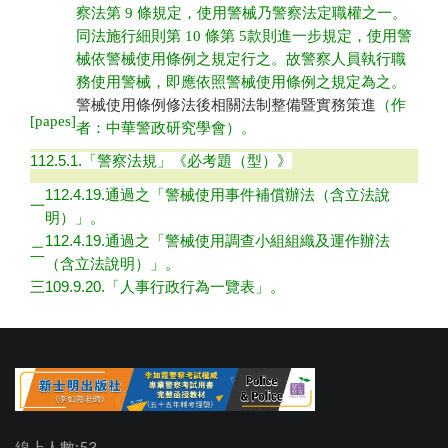
察法第 9 條規定，使用警械乃警察法定職權之一。
同法施行細則第 10 條第 5款則進一步規定，使用警
械依警械使用條例之規定行之。故警察人員執行職
務使用警械，即應依照警械使用條例之規定為之。
警械使用條例修法後相關法制整備暨實務策進
（作
[papes]
者：中華警政研究學會）。
112.5.1.
「警察法規」
《必考題（型）》
112.4.19.通過之「
警械使用事件補償辦法（含立法說
一
明）
」。
112.4.19.通過之「
警械使用調查小組組織及運作辦法
二
（含立法說明
）」。
三
109.9.20.「
人事行政行為一覽表
」。
線上人數:53