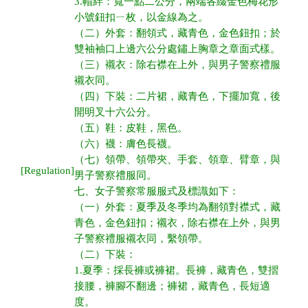
3.帽絆：寬一點二公分，兩端各綴金色梅花形
小號鈕扣ㄧ枚，以金線為之。
（二）外套：翻領式，藏青色，金色鈕扣；於
雙袖袖口上邊六公分處鏽上胸章之章面式樣。
（三）襯衣：除右襟在上外，與男子警察禮服
襯衣同。
（四）下裝：二片裙，藏青色，下擺加寬，後
開明叉十六公分。
（五）鞋：皮鞋，黑色。
（六）襪：膚色長襪。
（七）領帶、領帶夾、手套、領章、臂章，與
[Regulation]
男子警察禮服同。
七、女子警察常服服式及標識如下：
（一）外套：夏季及冬季均為翻領對襟式，藏
青色，金色鈕扣；襯衣，除右襟在上外，與男
子警察禮服襯衣同，繫領帶。
（二）下裝：
1.夏季：採長褲或褲裙。長褲，藏青色，雙摺
接腰，褲腳不翻邊；褲裙，藏青色，長短適
度。