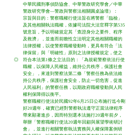
中華民國刑事偵防協會、中華警政研究學會／中華
警政研究學會—警政與警察法相關圓桌論壇）：
宗旨與目的：警察職權行使法旨在將警察「臨檢」
及其他相關執法職權，依據司法院大法官釋字第535
號意旨，予以明確規定其「查證身分之要件、程序
及救濟」，並進而前瞻性立法明定其他相關職權的
法律授權，以使警察職權發動時，更具有符合「法
律保留」與「明確性」原則之法律授權規定，使之
◎
符合本法第1條之立法目的：「為規範警察依法行使
職權，以保障人民權益，維持公共秩序，保護社會
安全」，來達到警察法第二條「警察任務為依法維
持公共秩序，保護社會安全，防止一切危害，促進
人民福利」的警察任務，以期政府職權發動與人民
權利保障得以衡平。
警察職權行使法於民國92年6月25日公布施行迄今剛
好20週年，確實已經對警察執法遵守正當法律程序
帶來顯著進步，因而特別選本法施行20週年前夕，
舉辦「警察職權行使法20週年回顧與展望學術研討
會」，並進行相關警察執法實務與人權保障案例研