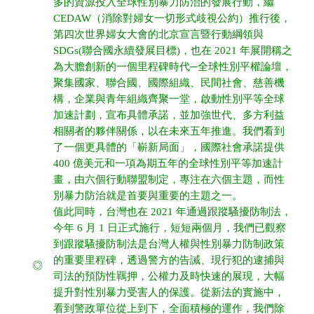
多的資源投入全球性別暴力防治的發展行動，繼
CEDAW（消除對婦女一切形式歧視公約）推行後，
第四次世界婦女大會的北京宣言暨行動綱領與
SDGs(聯合國永續發展目標)，也在 2021 年展開稱之
為大膽創新的一個里程碑時代─全球性別平權論壇，
聚集國家、聯合國、國際組織、民間社會、慈善機
構，企業與青年組織齊聚一堂，啟動性別平等全球
加速計劃，宣布具體承諾，並加強世代、多方利益
相關者的夥伴關係，以在未來五年推進。我們看到
了一個更具體的「嶄新局面」，國際社會承諾提供
400 億美元和一項為期五年的全球性別平等加速計
畫，由六個行動聯盟制定，專注在六個主題，而性
別暴力防治就是首要與重要的主題之一。
值此同時，台灣也在 2021 年通過跟蹤騷擾防制法，
今年 6 月 1 日正式施行，短短兩個月，我們已觀察
到跟蹤騷擾防制法是台灣人權與性別暴力防制政策
的重要里程碑，透過警方的告誡、現行犯的逮捕與
◎
司法的預防性羈押，公權力及時快速的展現，大幅
提升對性別暴力受害人的保護。從新法的實施中，
看到警政單位從上到下，全面積極的運作，我們除