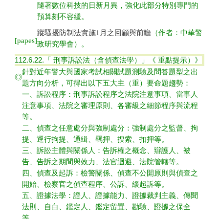
隨著數位科技的日新月異，強化此部分特別專門的
預算刻不容緩。
蹤騷擾防制法實施1月之回顧與前瞻
（作者：中華警
[papes]
政研究學會）。
112.6.22.
「 刑事訴訟法（含偵查法學
）」
《 重點提示）》
針對近年警大與國家考試相關試題測驗及問答題型之出
◎
題方向分析，可得出以下五大主（重）要命題趨勢：
一、訴訟程序：刑事訴訟程序之法院注意事項、當事人
注意事項、法院之審理原則、各審級之細節程序與流程
等。
二、偵查之任意處分與強制處分：強制處分之監督、拘
提、逕行拘提、通緝、羈押、搜索、扣押等。
三、訴訟主體與關係人：告訴權之概念、辯護人、被
告、告訴之期間與效力、法官迴避、法院管轄等。
四、偵查及起訴：檢警關係、偵查不公開原則與偵查之
開始、檢察官之偵查程序、公訴、緩起訴等。
五、證據法學：證人、證據能力、證據裁判主義、傳聞
法則、自白、鑑定人、鑑定留置、勘驗、證據之保全
等。