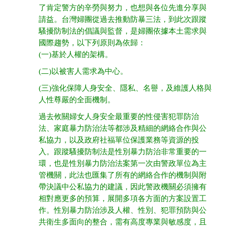
了肯定警方的辛勞與努力，也想與各位先進分享與
請益。台灣婦團從過去推動防暴三法，到此次跟蹤
騷擾防制法的倡議與監督，是婦團依據本土需求與
國際趨勢，以下列原則為依歸：
(一)基於人權的架構。
(二)以被害人需求為中心。
(三)強化保障人身安全、隱私、名譽，及維護人格與
人性尊嚴的全面機制。
過去攸關婦女人身安全最重要的性侵害犯罪防治
法、家庭暴力防治法等都涉及精細的網絡合作與公
私協力，以及政府社福單位保護業務等資源的投
入。跟蹤騷擾防制法是性別暴力防治非常重要的一
環，也是性別暴力防治法案第一次由警政單位為主
管機關，此法也匯集了所有的網絡合作的機制與附
帶決議中公私協力的建議，因此警政機關必須擁有
相對應更多的預算，展開多項各方面的方案設置工
作。性別暴力防治涉及人權、性別、犯罪預防與公
共衛生多面向的整合，需有高度專業與敏感度，且