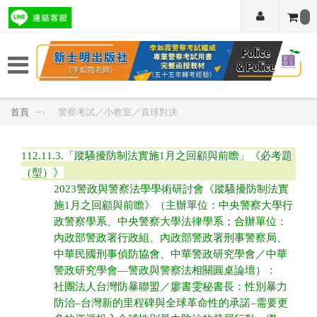
首頁
—›
警察考試／小教室／直球對決
112.11.3.
「
蹤騷擾防制法實施1月之回顧與前瞻
」
《必考題
（型）》
2023警政與警察法學學術研討會《蹤騷擾防制法實
施1月之回顧與前瞻》（主辦單位：中央警察大學行
政警察學系、中央警察大學法律學系；合辦單位：
內政部警政署行政組、內政部警政署刑事警察局、
中華民國刑事偵防協會、中華警政研究學會／中華
警政研究學會—警政與警察法相關圓桌論壇）：
社團法人台灣防暴聯盟／廖書雯秘書長：性別暴力
防治–台灣新的里程碑與全球革命性的承諾–需要更