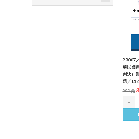
PB00
華民國
判決）
題／112
8
880 元