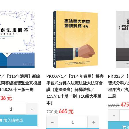
-7／【115年適用】新編
PK007-1／【11４年適用】警察
PK025／
規問答總複習暨全真模擬
學習式分科六法憲法暨大法官會
習式分科六
4.8.25.十三版一刷
議（憲法法庭）解釋法典／
程序法）法典／
113.9.1.十版一刷（10級大字版
二刷
36 元
本）
47
500 元
665 元
700 元
加入購物車