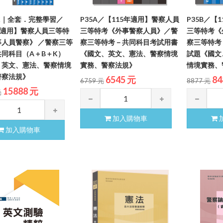
BK｜全套．完整學習／
P35A／【115年適用】警察人員
P35B／【
年適用】警察人員三等特
三等特考《外事警察人員》／警
三等特考《
人員警察》 ／警察三等
察三等特考－共同科目考試用書
察三等特考
同科目（A＋B＋K）
《國文、英文、憲法、警察情境
試題《國文
、英文、憲法、警察情境
實務、警察法規》
情境實務、
警察法規》
6545 元
84
6759 元
8877 元
15888 元
元
加入購物車
加入購物車