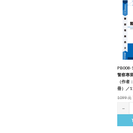
PB008
警察專
（作者
冊）／11
1099 元