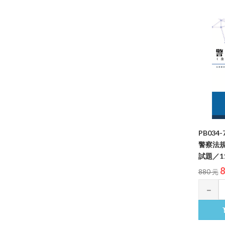
PB034
警察法
試題／11
8
880 元