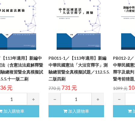
7／【113年適用】新編中
PB011-1／【113年適用】新編
PB012-
憲法（含憲法法庭解釋暨
中華民國憲法「大法官釋字」測
中華民國憲
測驗總複習暨全真模擬試
驗總習暨全真模擬試題／112.5.5.
釋字及裁判
.5.5.十一版二刷
二版四刷
暨考前猜題／
36 元
731 元
10
770 元
1099 元
加入購物車
加入購物車