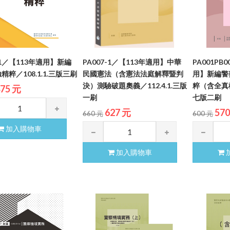
-1／【113年適用】新編
PA007-1／【113年適用】中華
PA001PB
粹／108.1.1.三版三刷
民國憲法（含憲法法庭解釋暨判
用】新編警
決）測驗破題奧義／112.4.1.三版
粹（含全真模
75 元
一刷
七版二刷
627 元
57
660 元
600 元
加入購物車
加入購物車