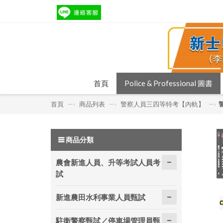
首頁
Police & Professional 圖書
首頁
—›
商品列表
—›
警察人員三四等特考【內軌】
—›
商品分類
農會新進人員、升等考試人員考
試
新進農田水利事業人員甄試
駐衛警察甄試／停車場管理員甄