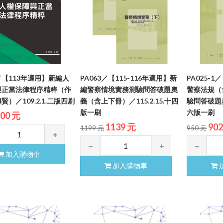
4／【113年適用】新編人
PA063／【115-116年適用】新
PA025-
與正當法律程序精粹（作
編警察情境實務測驗問答破題奧
警察法規（
）／109.2.1.二版四刷
義（含上下冊）／115.2.15.十四
驗問答破題奧義
版一刷
六版一刷
00 元
1139 元
90
1199 元
950 元
加入購物車
加入購物車