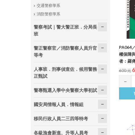
交通警察學系
消防警察學系
警察考試｜警大警正班．分局長
班
PA06
警正警察官／消防警察人員升官
權保障
等考
者：羅傳賢
人事班．刑事偵查佐．候用警務
6
600 元
正甄試
警專甄選入學中央警察大學初試
國安局情報人員．情報組
移民行政人員二三四等特考
各級漁會新進、升等人員考