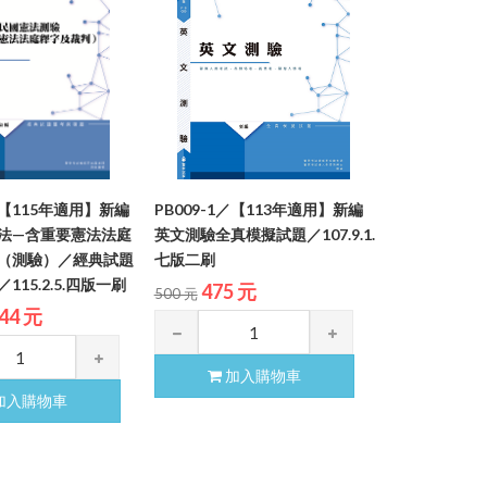
2／【115年適用】新編
PB009-1／【113年適用】新編
法—含重要憲法法庭
英文測驗全真模擬試題／107.9.1.
（測驗）／經典試題
七版二刷
115.2.5.四版一刷
475 元
500 元
44 元
加入購物車
加入購物車