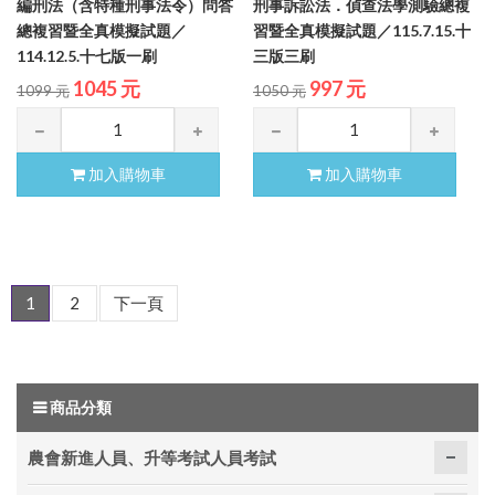
編刑法（含特種刑事法令）問答
刑事訴訟法．偵查法學測驗總複
總複習暨全真模擬試題／
習暨全真模擬試題／115.7.15.十
114.12.5.十七版一刷
三版三刷
1045 元
997 元
1099 元
1050 元
加入購物車
加入購物車
1
2
下一頁
商品分類
農會新進人員、升等考試人員考試