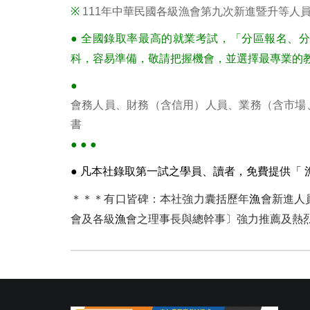
※
111年中華民國各級漁會第九次新進暨升等人
● 全國錄取率最高的就業考試，「分區報名、
科，容易準備，敬請把握機會，並選擇最專業的
會務人員、財務（含信用）人員、業務（含市場
書
●
●
●
● 凡本社錄取第一試之學員、讀者，免費提供「 
＊＊＊有口皆碑：本社強力囊括歷年
會新進人
漁
會及各級
會之理事長與總幹事〕強力推薦及熱
漁