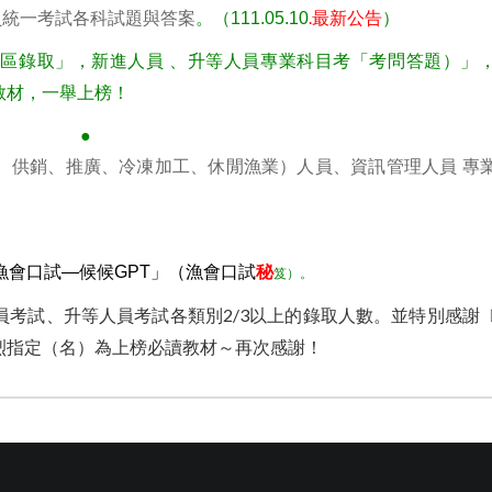
.最新公告
員統一考試各科試題與答案
。（111.05.10
）
分區錄取」，新進人員 、升等人員專業科目考「考問答題）」
教材，一舉上榜！
●
、供銷、推廣、冷凍加工、休閒漁業）人員、資訊管理人員 專
漁會口試—候候GPT」（
漁
會口試
秘
笈）。
員考試、升等人員考試各類別2/3以上的錄取人數。並特別感謝
烈指定（名）為上榜必讀教材～再次感謝！