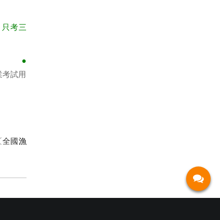
，只考三
●
●
業考試用
〔全國
漁