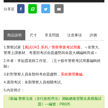
分享至
商品說明
尺寸
常見問題
注意事項
評價
1.警察試家
【萬試OK】系列／警察專業考試用書
。＜依警大、
警專上課教材、考選部考試命題趨勢與命題大綱編輯而成＞
2.作者：李如霞老師工作室。（五十餘年警察考試用書編輯經
驗）
3.針對警察人員各類特考命題趨勢，
系統整理彙編
。
4.適用考試：各類警察人員相關考試。
5.內容簡介：
《新編 警察法規（含行政程序法）測驗總複習暨全真模擬試
題》—
編號：PB025