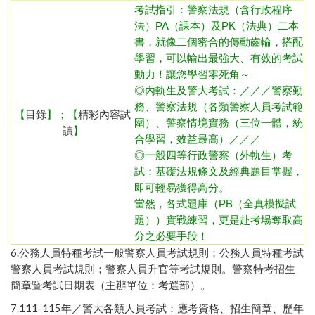
考試指引：
警察法規（含行政程序
法）
PA（課本）及PK（法典）二本
書，就像二個密合的傳動齒輪，搭配
學習，可以輸出最強大、有效的考試
動力！讓您學習零死角～
◎內
軌生及警大考試：／／／警察勤
務、警察法規（各類警察人員考試範
【
目錄
】；【
精彩內容試
圍）、警察情境實務（三位一體，統
讀
】
合學習，效益最高）／／／
◎一般四等行政警察（外軌生）
考
試：基礎法規條文及經典題目掌握，
即可輕易獲得高分。
當然，各式題庫（PB（全真模擬試
題））實戰練習，更是赴考場奪取高
分之必要手段！
6.
公務人員特種考試一般警察人員考試規則
；
公務人員特種考試
警察人員考試規則
；
警察人員升官等考試規則
。
警察特考招生
簡章暨考試日期表（主辦單位：考選部）
。
7.111-115年／
警大各類人員考試：應考資格、招生簡章、歷年