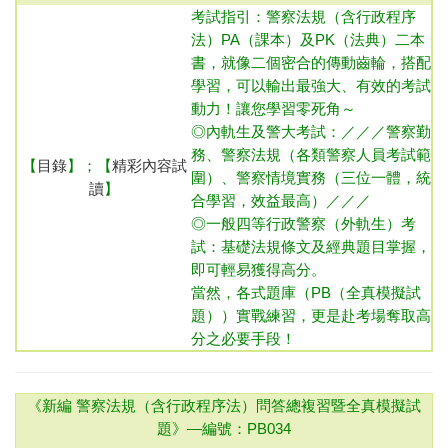
考試指引：
警察法規（含行政程序
法）
PA（課本）及PK（法典）二本
書，就像二個密合的傳動齒輪，搭配
學習，可以輸出最強大、有效的考試
動力！讓您學習零死角～
◎內
軌生及警大考試：／／／警察勤
務、警察法規（各類警察人員考試範
【
目錄
】；【
精彩內容試
圍）、警察情境實務（三位一體，統
讀
】
合學習，效益最高）／／／
◎一般四等行政警察（外軌生）
考
試：基礎法規條文及經典題目掌握，
即可輕易獲得高分。
當然，各式題庫（PB（全真模擬試
題））實戰練習，更是赴考場奪取高
分之必要手段！
《新編 警察法規（含行政程序法）問答總複習暨全真模擬試
題》—
編號：PB034