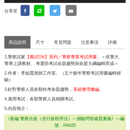
分享至
商品說明
尺寸
常見問題
注意事項
評價
1.警察試家
【萬試OK】系列／警察專業考試用書
。＜依警大、
警專上課教材、 考選部考試命題趨勢與命題大綱編輯而成＞
2.作者：李如霞老師工作室。（五十餘年警察考試用書編輯經
驗）
3.針對警察人員各類特考命題趨勢，
系統整理彙編
。
4.適用考試：各類警察人員相關考試。
5.內容簡介：
《新編 警察法規（含行政程序法）—測驗問答破題奧義》—
編
號：PA025