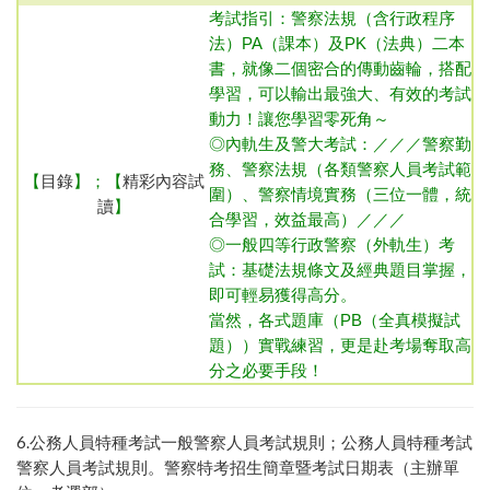
考試指引：
警察法規（含行政程序
法）
PA（課本）及PK（法典）二本
書，就像二個密合的傳動齒輪，搭配
學習，可以輸出最強大、有效的考試
動力！讓您學習零死角～
◎內
軌生及警大考試：／／／警察勤
務、警察法規（各類警察人員考試範
【
目錄
】；【
精彩內容試
圍）、警察情境實務（三位一體，統
讀
】
合學習，效益最高）／／／
◎一般四等行政警察（外軌生）
考
試：基礎法規條文及經典題目掌握，
即可輕易獲得高分。
當然，各式題庫（PB（全真模擬試
題））實戰練習，更是赴考場奪取高
分之必要手段！
6.
公務人員特種考試一般警察人員考試規則
；
公務人員特種考試
警察人員考試規則
。
警察特考招生簡章暨考試日期表（主辦單