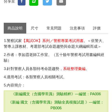
分享至
商品說明
尺寸
常見問題
注意事項
評價
1.警察試家
【萬試OK】系列／警察專業考試用書
。＜依警大、
警專上課教材、
考選部
考試命題趨勢與命題大綱編輯而成＞
2.作者：李如霞老師工作室。（五十餘年警察考試用書編輯經
驗）
3.針對警察人員各類特考命題趨勢，
系統整理彙編
。
4.適用考試：各類警察人員相關考試。
5.內容簡介：
《新編國文（含國學常識）測驗精粹》—
編號：PA006
《新編 國文（含國學常識）測驗全真模擬試題 》—
編號：
PB006