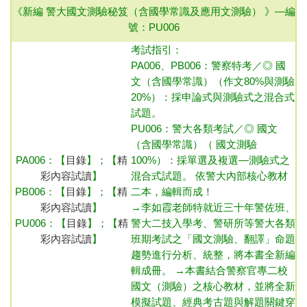
《新編 警大國文測驗秘笈（含國學常識及應用文測驗） 》—
編
號：PU006
考試指引：
PA006、PB006：
警察特考／◎ 國
文
（含國學常識）
（作文80%與測驗
20%）：採申論式與測驗式之混合式
試題
。
PU006：
警大各類考試／◎ 國文
（含國學常識）
（ 國文測驗
PA006：
【
目錄
】；【
精
100%）：採單選及複選—測驗式之
彩內容試讀
】
混合式試題
。 依警大內部核心教材
PB006：
【
目錄
】；【
精
二本，編輯而成！
彩內容試讀
】
→
李如霞老師特就近三十年警佐班、
PU006：
【
目錄
】；【
精
警大二技入學考、警研所等警大各類
彩內容試讀
】
班期考試之「國文測驗、翻譯」命題
趨勢進行分析、統整，將本書全新編
輯成冊。
→
本書結合警察官專二校
國文（測驗）之核心教材，並將全新
模擬試題、經典考古題與解題關鍵穿