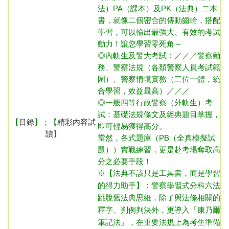
法）
PA（課本）及PK（法典）二本
書，就像二個密合的傳動齒輪，搭配
學習，可以輸出最強大、有效的考試
動力！讓您學習零死角～
◎內
軌生及警大考試：／／／警察勤
務、警察法規（各類警察人員考試範
圍）、警察情境實務（三位一體，統
合學習，效益最高）／／／
◎一般四等行政警察（外軌生）
考
試：基礎法規條文及經典題目掌握，
【
目錄
】；【
精彩內容試
即可輕易獲得高分。
讀
】
當然，各式題庫（PB（全真模擬試
題））實戰練習，更是赴考場奪取高
分之必要手段！
※【法典不該只是工具書，而是學習
的得力助手】：警察學習式分科六法
跳脫舊法典思維，除了與法條相關的
釋字、判例判決外，更導入「康乃爾
筆記法」，在重要法規上為考生準備