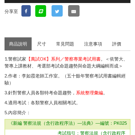
分享至
商品說明
尺寸
常見問題
注意事項
評價
1.警察試家
【萬試OK】系列／警察專業考試用書
。＜依警大、
警專上課教材、 考選部考試命題趨勢與命題大綱編輯而成＞
2.作者：李如霞老師工作室。（五十餘年警察考試用書編輯經
驗）
3.針對警察人員各類特考命題趨勢，
系統整理彙編
。
4.適用考試：各類警察人員相關考試。
5.內容簡介：
《新編 警察法規（含行政程序法）—法典》—
編號：PK025
考試指引：
警察法規（含行政程序