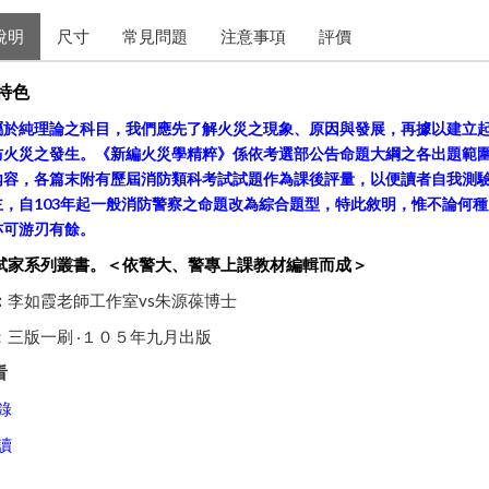
說明
尺寸
常見問題
注意事項
評價
特色
屬於純理論之科目，我們應先了解火災之現象、原因與發展，再據以建立
防火災之發生。《新編火災學精粹》係依考選部公告命題大綱之各出題範
內容，各篇末附有歷屆消防類科考試試題作為課後評量，以便讀者自我測
主，自103年起一般消防警察之命題改為綜合題型，特此敘明，惟不論何
亦可游刃有餘。
試家系列叢書。＜依警大、警專上課教材編輯而成＞
：
李如霞老師工作室vs朱源葆博士
：三版一刷 ‧１０５年九月出版
看
錄
讀