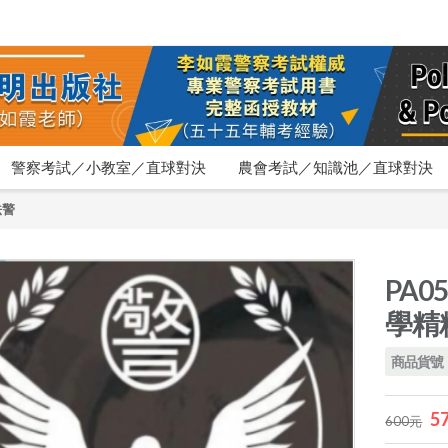
警察考試／小教室／直球對決
農會考試／知識池／直球對決
法警
PA
學精粹
商品貨號：
5
600元