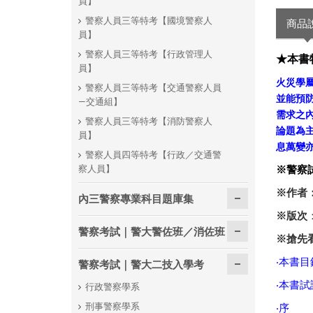
員】
警察人員三等特考【國境警察人
商品
員】
警察人員三等特考【行政管理人
★本書
員】
火災學
警察人員三等特考【交通警察人員
並能預
—交通組】
需求之
警察人員三等特考【消防警察人
論題為
員】
息萬變
警察人員四等特考【行政／交通警
察人員】
※警察
※作者
內三警察專業科目題庫集
※版次
警察考試｜警大警佐班／消佐班
※搶先
‧
本書目
警察考試｜警大二技入學考
‧
本書試
行政警察學系
刑事警察學系
‧
序