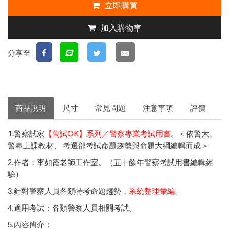
立即購買
加入購物車
分享至
商品說明
尺寸
常見問題
注意事項
評價
1.警察試家
【萬試OK】系列／警察專業考試用書
。＜依警大、
警專上課教材、 考選部考試命題趨勢與命題大綱編輯而成＞
2.作者：李如霞老師工作室。（五十餘年警察考試用書編輯經
驗）
3.針對警察人員各類特考命題趨勢，
系統整理彙編
。
4.適用考試：各類警察人員相關考試。
5.內容簡介：