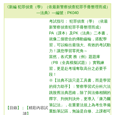
《新編 犯罪偵查（學）（依最新警察偵查犯罪手冊整理而成）
—法典》—
編號：PK040
考試指引：
犯罪偵查（學）（依最
新警察偵查犯罪手冊整理而成）
PA（課本）及PK（法典）二本書，
就像二個密合的傳動齒輪，搭配學
習，可以輸出最強大、有效的考試動
力！讓您學習零死角～
當然，各式實 務（例）題題庫
（PB（全真模擬試題））實戰練
習，更是赴考場奪取高分之必要手
段！
※【法典不該只是工具書，而是學習
的得力助手】：警察學習式分科六法
跳脫舊法典思維，除了與法條相關的
釋字、判例判決外，更導入「康乃爾
筆記法」，在重要法規上為考生準備
【
目錄
】；【
精彩內容試
重點筆記區，無論是自修、上課都可
讀
】