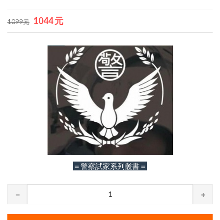
1044 元
1099元
＝警察試家系列叢書＝