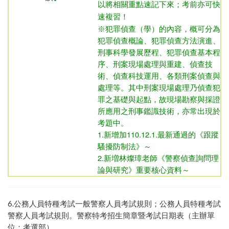
以將相關重點速記下來；考前亦可快
速複習！
※犯罪偵查（學）的內容，概可分為
犯罪偵查概論、犯罪偵查方法演進、
刑事科學發展歷程、犯罪偵查基本程
序、刑案現場處理與重建、偵查技
術、偵查科技運用、各類刑案偵查與
處理等。其中刑案現場處理乃偵查犯
罪之基礎與起點，故現場勘察與採證
所應用之刑事鑑識技術，亦常出現於
考題中。
1.新增加110.12.1.最新通過的《跟蹤
騷擾防制法》～
2.新増林燦璋老師《警察偵查詢問理
論與研究》重要核心資料～
6.
公務人員特種考試一般警察人員考試規則
；
公務人員特種考試
警察人員考試規則
。
警察特考招生簡章暨考試日期表（主辦單
位：考選部）
。