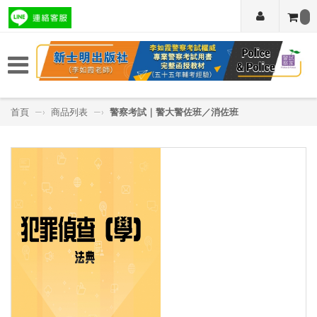
首頁
—›
商品列表
—›
警察考試｜警大警佐班／消佐班