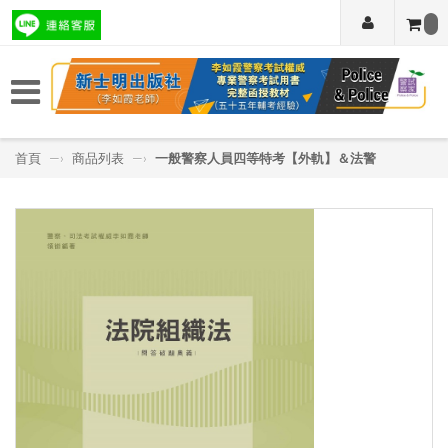
首頁
—›
商品列表
—›
一般警察人員四等特考【外軌】＆法警