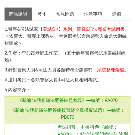
商品說明
尺寸
常見問題
注意事項
評價
1.警察&司法試家
【萬試OK】系列／警察&司法專業考試用書
。
＜依警大、警專上課教材、考選部考試命題趨勢與命題大綱編
輯而成＞
2.作者：李如霞老師工作室。（五十餘年警察考試用書編輯經
驗）
3.針對警察人員&司法人員各類特考命題趨勢，
系統整理彙編
。
4.適用考試：各類警察人員&司法人員相關考試。
5.內容簡介：
《新編 法院組織法問答破題奧義》—
編號：PA070
《新編 法院組織法問答總複習暨全真模擬試題》—
編號：
PB070
本書特色（
考試指引：
編號：
）：結合法院組織法理諭與
PA070