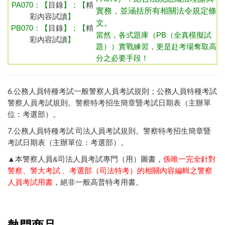
PA070：
【
目錄
】；【
精
實務，並涵括所有相關法令規定條
彩內容試讀
】
文。
PB070：
【
目錄
】；【
精
當然，各式題庫（PB（全真模擬試
彩內容試讀
】
題））實戰練習，更是赴考場奪取高
分之必要手段！
6.
公務人員特種考試一般警察人員考試規則
；
公務人員特種考試
警察人員考試規則
。
警察特考招生簡章暨考試日期表（主辦單
位：考選部）
。
7.
公務人員特種考試 司法人員考試規則
。
警察特考招生簡章暨
考試日期表（主辦單位：考選部）
。
▲本警察人員
考試專門（用）圖書，
係唯一完全針對
&司法人員
警察、警大考試 、考選部（司法特考）的相關內容編輯之警察
人員考試用書
，絕非一般高普特考用書。
熱門商品