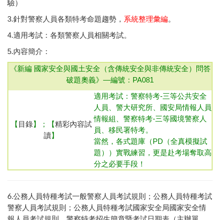
驗）
3.針對警察人員各類特考命題趨勢，
系統整理彙編
。
4.適用考試：各類警察人員相關考試。
5.內容簡介：
《新編 國家安全與國土安全（含傳統安全與非傳統安全）問答
破題奧義》—
編號：PA081
適用考試：警察特考-三等公共安全
人員、警大研究所、國安局情報人員
情報組、警察特考-三等國境警察人
【
目錄
】；【
精彩內容試
員、移民署特考。
讀
】
當然，各式題庫（PD（全真模擬試
題））實戰練習，更是赴考場奪取高
分之必要手段！
6.
公務人員特種考試一般警察人員考試規則
；
公務人員特種考試
警察人員考試規則
；
公務人員特種考試國家安全局國家安全情
報人員考試規則
。
警察特考招生簡章暨考試日期表（主辦單