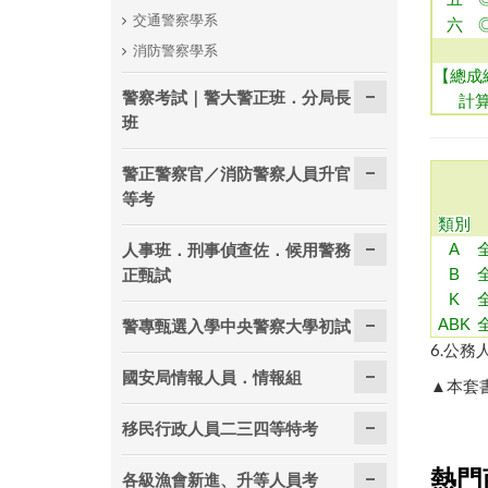
交通警察學系
六
消防警察學系
【總成
警察考試｜警大警正班．分局長
計
班
警正警察官／消防警察人員升官
等考
類別
人事班．刑事偵查佐．候用警務
A
正甄試
B
K
警專甄選入學中央警察大學初試
ABK
6.
公務
國安局情報人員．情報組
▲本套
移民行政人員二三四等特考
熱門
各級漁會新進、升等人員考