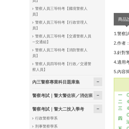
員】
警察人員三等特考【國境警察人
員】
商品
警察人員三等特考【行政管理人
員】
1.警察
警察人員三等特考【交通警察人員
—交通組】
2.作
警察人員三等特考【消防警察人
3.針
員】
4.適
警察人員四等特考【行政／交通警
察人員】
5.內容
內三警察專業科目題庫集
警察考試｜警大警佐班／消佐班
一
二
三
警察考試｜警大二技入學考
行政警察學系
四
刑事警察學系
五