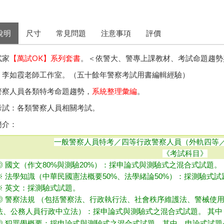
說明
尺寸
常見問題
注意事項
評價
試家
【萬試OK】系列套書
。＜依警大、警專上課教材、考試命題趨勢
者：李如霞老師工作室。（五十餘年警察考試用書編輯經驗）
對警察人員各類特考命題趨勢，
系統整理彙編
。
用考試：各類警察人員相關考試。
簡介：
一般警察人員特考／四等行政警察人員（外軌四等
《考試科目》
◎ 國文（作文80%與測驗20%）：採申論式與測驗式之混合式試題
。
※ 法學知識（中華民國憲法概要50%、法學緒論50%）：採測驗式試
※ 英文：採測驗式試題。
◎ 警察法規 （包括警察法、行政執行法、社會秩序維護法、警械使
法、公務人員行政中立法）：採申論式與測驗式之混合式試題。 其中，
◎ 犯罪學概要：採申論式與測驗式之混合式試題。其中，申論式試題占