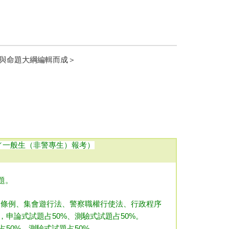
與命題大綱編輯而成＞
／一般生（非警專生）報考）
題。
用條例、集會遊行法、警察職權行使法、行政程序
申論式試題占50%、測驗式試題占50%
。
50%、測驗式試題占50%
。