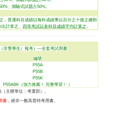
0%、測驗式試題占50%
。
之；普通科目成績以每科成績乘以百分之十後之總和
分比計算之。
四等考試以各科目成績平均計算之
。
（非警專生）報考）
—全套考試用書
編號
P55A
P
55
B
P55K
P55ABK（強力推薦！ 完整學習！ ）
表（主辦單位：考選部）
。
用書
，絕非一般高普特考用書。