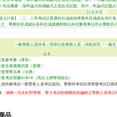
◎ 刑法概要：採申論式與測驗式之混合式試題。其中，申論式試題占5
計分方式：
績之計算】：二、三等考試以普通科目成績加專業科目成績合併計算
算之，專業科目成績以各科目成績總和除以科目數再乘以所占賸餘百
一般警察人員特考／四等行政警察人員（外軌四等／一般生
品名
全套參考書（課本）
全套全真模擬試題（題庫）
全套警察法典（法典）
全套考試用書A+B+K（高分上榜學習組合）
人員特種考試一般警察人員考試規則
。
警察特考招生簡章暨考試日期
書，
係唯一完全針對警察、警大考試的相關內容編輯之警察人員考試
商品