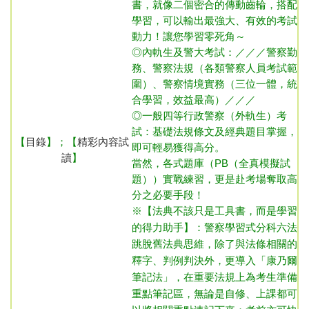
書，就像二個密合的傳動齒輪，搭配
學習，可以輸出最強大、有效的考試
動力！讓您學習零死角～
◎內
軌生及警大考試：／／／警察勤
務、警察法規（各類警察人員考試範
圍）、警察情境實務（三位一體，統
合學習，效益最高）／／／
◎一般四等行政警察（外軌生）
考
試：基礎法規條文及經典題目掌握，
【
目錄
】；【
精彩內容試
即可輕易獲得高分。
讀
】
當然，各式題庫（PB（全真模擬試
題））實戰練習，更是赴考場奪取高
分之必要手段！
※【法典不該只是工具書，而是學習
的得力助手】：警察學習式分科六法
跳脫舊法典思維，除了與法條相關的
釋字、判例判決外，更導入「康乃爾
筆記法」，在重要法規上為考生準備
重點筆記區，無論是自修、上課都可