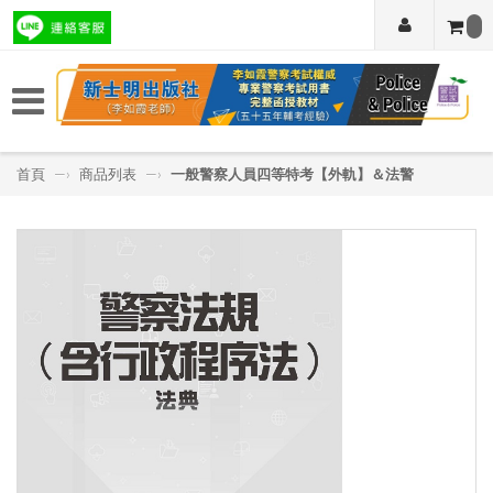
首頁
—›
商品列表
—›
一般警察人員四等特考【外軌】＆法警