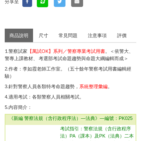
分享至
商品說明
尺寸
常見問題
注意事項
評價
1.警察試家
【萬試OK】系列／警察專業考試用書
。＜依警大、
警專上課教材、 考選部考試命題趨勢與命題大綱編輯而成＞
2.作者：李如霞老師工作室。（五十餘年警察考試用書編輯經
驗）
3.針對警察人員各類特考命題趨勢，
系統整理彙編
。
4.適用考試：各類警察人員相關考試。
5.內容簡介：
《新編 警察法規（含行政程序法）—法典》—
編號：PK025
考試指引：
警察法規（含行政程序
法）
PA（課本）及PK（法典）二本