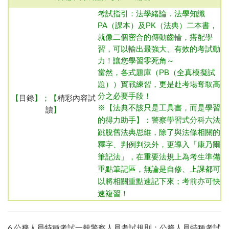
考試指引：法學緒論．法學知識
PA（課本）及PK（法典）二本書，
就像二個密合的傳動齒輪，搭配學
習，可以輸出最強大、有效的考試動
力！讓您學習零死角～
當然，各式題庫（PB（全真模擬試
題））實戰練習，更是赴考場奪取高
分之必要手段！
【
目錄
】；【
精彩內容試
※【法典不該只是工具書，而是學習
讀
】
的得力助手】：警察學習式分科六法
跳脫舊法典思維，除了與法條相關的
釋字、判例判決外，更導入「康乃爾
筆記法」，在重要法規上為考生準備
重點筆記區，無論是自修、上課都可
以將相關重點速記下來；考前亦可快
速複習！
6.
公務人員特種考試一般警察人員考試規則
；
公務人員特種考試