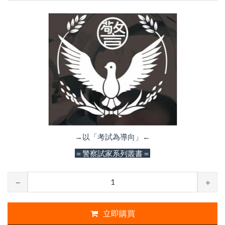
→以「考試為導向」←
＝警察試家系列叢書＝
立即購買