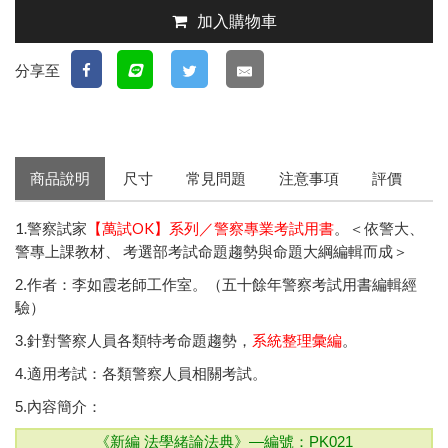
加入購物車
分享至
商品說明
尺寸
常見問題
注意事項
評價
1.警察試家
【萬試OK】系列／警察專業考試用書
。＜依警大、
警專上課教材、 考選部考試命題趨勢與命題大綱編輯而成＞
2.作者：李如霞老師工作室。（五十餘年警察考試用書編輯經
驗）
3.針對警察人員各類特考命題趨勢，
系統整理彙編
。
4.適用考試：各類警察人員相關考試。
5.內容簡介：
《新編 法學緒論法典》—
編號：PK021