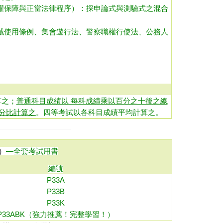
權保障與正當法律程序）：採申論式與測驗式之混合
械使用條例、集會遊行法、警察職權行使法、公務人
算之；
普通科目成績以 每科成績乘以百分之十後之總
分比計算之
。四等考試以各科目成績平均計算之。
）
—全套考試用書
編號
P33A
P33B
P33K
P33ABK（強力推薦！完整學習！）