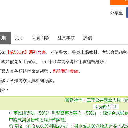
分享至
說明
尺寸
常見問題
注意事項
評價
試家
【萬試OK】系列套書
。＜依警大、警專上課教材、考試命題趨勢
者：李如霞老師工作室。（五十餘年警察考試用書編輯經驗）
對警察人員各類特考命題趨勢，
系統整理彙編
。
用考試：各類警察人員相關考試。
簡介：
警察特考－三等公共安全人員（
《考試科目》
中華民國憲法（50%）與警察專業英文（50%）：採混合式
申論式與測驗式之混合式試題。
◎ 國文（作文80%與測驗20%）：採申論式與測驗式之混合式