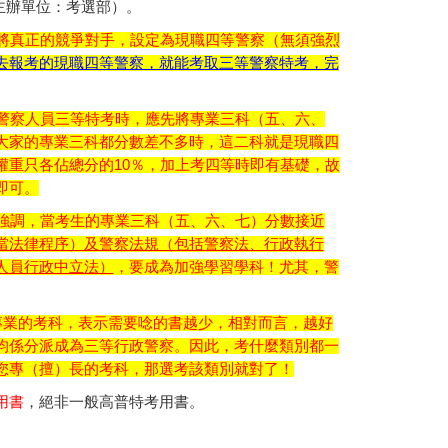
主辦單位：考選部）
。
要將真正的競爭對手，設定為現職四等警察（無須強烈
去報考的現職四等警察，就能考取三等警察特考，完
警察人員三等特考時，應先將專業三科（五、六、
大家的專業三科都分數差不多時，這二科就是現職四
權重只各佔總分的10％，加上考四等時即有基礎，故
即可。
強調，當考生的專業三科（五、六、七）分數接近
當法律程序）及警察法規（包括警察法、行政執行
人員行政中立法）
，要成為加強學習學科！尤其，警
越專業的考科，表示需要唸的書越少，相對而言，越好
均係分派成為三等行政警察。因此，考什麼類別都一
您專（擅）長的考科，那選考該類別就對了！
用書
，絕非一般高普特考用書。