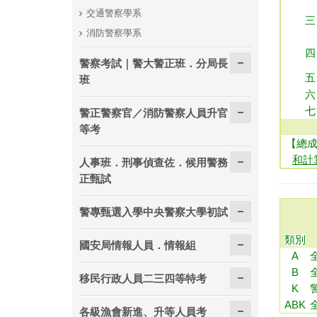
交通警察學系
三
消防警察學系
四
警察考試｜警大警正班．分局長
五
班
六
七
警正警察官／消防警察人員升官
等考
【總
和計
人事班．刑事偵查佐．候用警務
正甄試
警專甄選入學中央警察大學初試
類別
國安局情報人員．情報組
A
B
移民行政人員二三四等特考
K
ABK
各級漁會新進、升等人員考