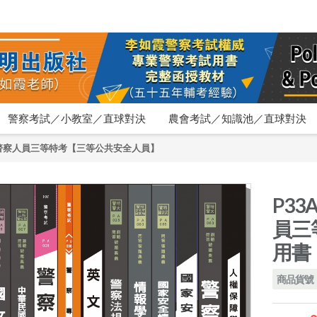
警察考試／小教室／直球對決
農會考試／知識池／直球對決
警察人員三等特考【三等公共安全人員】
P33
員三
用書
商品貨號：