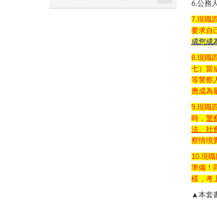
6.
公務
7.現
要求自
成您成
8.
現職
七）當
等警察
應成為
9.
現職
時，
警
法、社
察情境
10.
準備！
樣，考
▲本套