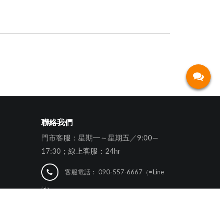
聯絡我們
門市客服：星期一～星期五／9:00—
17:30；線上客服：24hr
客服電話：
090-557-6667（=Line
id）
will0107moex@gmail.com