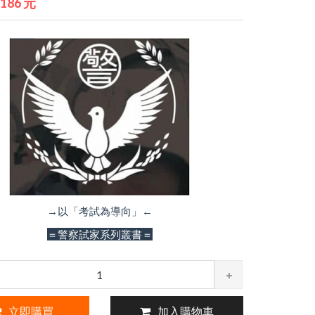
9186 元
→以「考試為導向」←
＝警察試家系列叢書＝
立即購買
加入購物車