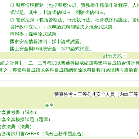
◎ 警察情境實務（包括警察法規、實務操作標準作業程序、人
式試題。 其中，申論式佔60％，測驗式佔40％。
◎ 警察法規（包括警察法、行政執行法、社會秩序維護法、警
員行政中立法）：採申論式與測驗式之混合式試題。
情報學： 採
申論式試題。
國家安全情報法制
：採申論式試題。
國土安全與非傳統安全：
採申論式試題。
計分方式：
成績之計算】：二、三等考試以普通科目成績加專業科目成績合併計
算之，專業科目成績以各科目成績總和除以科目數再乘以所占賸餘百
警察特考－三等公共安全人員（內軌三等
品名
全套參考書（課本）
全套全真模擬試題（題庫）
警察法典（法典）
全套考試用書A+B+K（高分上榜學習組合）