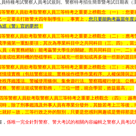
人員特種考試警察人員考試規則
。
警察特考招生簡章暨考試日期表（
職四等警察人員欲考取警察人員三等特考之重要上榜觀念 （一）：您
己一定要去打敗警大四年制學生），事實上，
您只要能夠考贏當年度
為巡（警）官的夢想
！
四等警察人員欲考取警察人員三等特考之重要上榜觀念 （二）：應考
成準備第一重點要項；其次為專業科目中之共同科目（三、四），當
人員（有實務經驗）能考贏警大學生的關鍵。而共同科目（一、二）
最後或唸累時機的墊檔學科，以補充一些新知或再多做一些新的題目
四等警察人員欲考取警察人員三等特考之重要上榜觀念 （三）：再次
察情境實務（包括警察法規、實務操作標準作業程序、人權保障與正
會秩序維護法、警械使用條例、集會遊行法、警察職權行使法、公務
實務、警察法規或警察勤務，「三位一體，統合學習，效益最高」。
現職四等警察人員欲考取警察人員三等特考之重要上榜觀念 （四）：
同時，除了刑事鑑識及外事人員有專業分發外，其餘若考上三等後，
上就好～故，三等行政之外的類別，只要是您感到興趣或是覺得那是
書，
係唯一完全針對警察、警大考試的相關內容編輯之警察人員考試