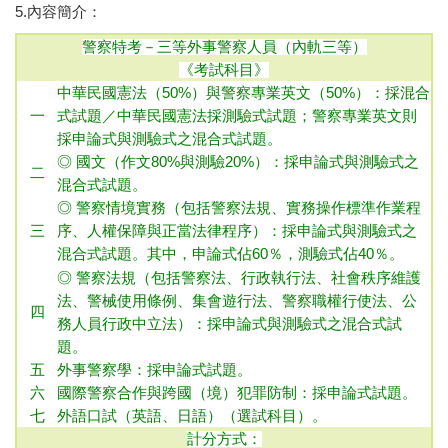
5.內容簡介：
警察特考－三等外事警察人員（內軌三等）
《考試科目》
中華民國憲法（50%）與警察專業英文（50%）：採混合
一
式試題／中華民國憲法採測驗式試題；警察專業英文則
採申論式與測驗式之混合式試題。
◎ 國文（作文80%與測驗20%）：採申論式與測驗式之
二
混合式試題
。
◎ 警察情境實務（包括警察法規、實務操作標準作業程
三
序、人權保障與正當法律程序）：採申論式與測驗式之
混合式試題。 其中，申論式佔60％，測驗式佔40％。
◎ 警察法規（包括警察法、行政執行法、社會秩序維護
法、警械使用條例、集會遊行法、警察職權行使法、公
四
務人員行政中立法）：採申論式與測驗式之混合式試
題。
五
外事警察學
：採申論式試題。
六
國際警察合作與跨國（境）犯罪防制：採申論式試題。
七
外語口試（英語、日語）（選試科目）。
計分方式：