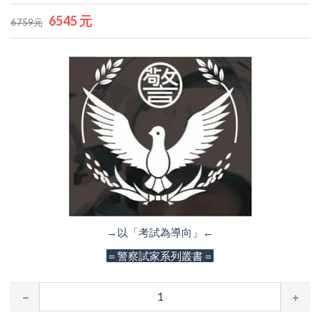
6545 元
6759元
→以「考試為導向」←
＝警察試家系列叢書＝