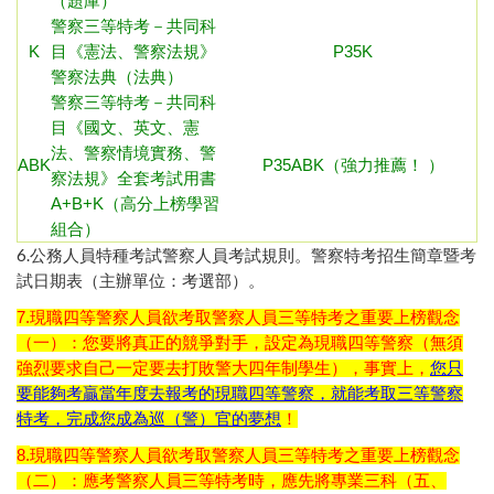
（題庫）
警察三等特考－共同科
K
目《憲法、警察法規》
P35K
警察法典（法典）
警察三等特考－共同科
目《國文、英文、憲
法、警察情境實務、警
ABK
P35ABK（強力推薦！ ）
察法規》全套考試用書
A+B+K（高分上榜學習
組合）
6.
公務人員特種考試警察人員考試規則
。
警察特考招生簡章暨考
試日期表（主辦單位：考選部）
。
7.現職四等警察人員欲考取警察人員三等特考之重要上榜觀念
（一）：您要將真正的競爭對手，設定為現職四等警察（無須
強烈要求自己一定要去打敗警大四年制學生），事實上，
您只
要能夠考贏當年度去報考的現職四等警察，就能考取三等警察
特考，完成您成為巡（警）官的夢想
！
8.
現職四等警察人員欲考取警察人員三等特考之重要上榜觀念
（二）：應考警察人員三等特考時，應先將專業三科（五、