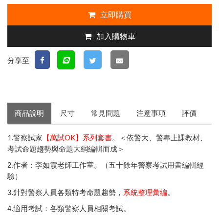
立即購買
加入購物車
分享至
商品說明
尺寸
常見問題
注意事項
評價
1.警察試家
【萬試OK】系列套書
。＜依警大、警專上課教材、
考試命題趨勢與命題大綱編輯而成＞
2.作者：李如霞老師工作室。（五十餘年警察考試用書編輯經
驗）
3.針對警察人員各類特考命題趨勢，
系統整理彙編
。
4.適用考試：各類警察人員相關考試。