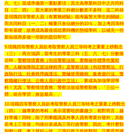
六、七）當成準備第一重點要項；其次為專業科目中之共同科
目（三、四），當大家的專業三科都分數差不多時，這二科就
是現職四等警察人員（有實務經驗）能考贏警大學生的關鍵。
而共同科目（一、二）權重只各佔總分的10％，加上考四等時
即有基礎，故應成為最後或唸累時機的墊檔學科，以補充一些
新知或再多做一些新的題目即可。
9.
現職四等警察人員欲考取警察人員三等特考之重要上榜觀念
（三）：再次強調，當考生的專業三科（五、六、七）分數接
近時，
警察情境實務（包括警察法規、實務操作標準作業程
序、人權保障與正當法律程序）及警察法規（包括警察法、行
政執行法、社會秩序維護法、警械使用條例、集會遊行法、警
察職權行使法、公務人員行政中立法）
，要成為加強學習學
科！尤其，警察情境實務、警察法規或警察勤務，「三位一
體，統合學習，效益最高」。
10.現職四等警察人員欲考取警察人員三等特考之重要上榜觀念
（四）：越專業的考科，表示需要唸的書越少，相對而言，越
好準備！同時，除了刑事鑑識及外事人員有專業分發外，其餘
若考上三等後，均係分派成為三等行政警察。因此，考什麼類
別都一樣，考上就好～故，三等行政之外的類別，只要是您感