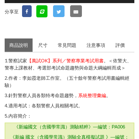
分享至
商品說明
尺寸
常見問題
注意事項
評價
1.警察試家
【萬試OK】系列／警察專業考試用書
。＜依警大、
警專上課教材、
考選部
考試命題趨勢與命題大綱編輯而成＞
2.作者：李如霞老師工作室。（五十餘年警察考試用書編輯經
驗）
3.針對警察人員各類特考命題趨勢，
系統整理彙編
。
4.適用考試：各類警察人員相關考試。
5.內容簡介：
《新編國文（含國學常識）測驗精粹》—
編號：PA006
《新編 國文（含國學常識）測驗全真模擬試題 》—
編號：