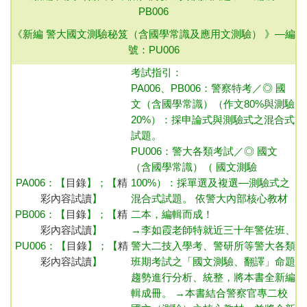
PB006
《新編 警大國文測驗秘笈（含國學常識及應用文測驗） 》—
編
號：PU006
考試指引：
PA006、PB006：
警察特考／◎ 國
文
（含國學常識）
（作文80%與測驗
20%）：採申論式與測驗式之混合式
試題
。
PU006：
警大各類考試／◎ 國文
（含國學常識）
（ 國文測驗
PA006：
【
目錄
】；【
精
100%）：採單選及複選—測驗式之
彩內容試讀
】
混合式試題
。 依警大內部核心教材
PB006：
【
目錄
】；【
精
二本，編輯而成！
彩內容試讀
】
→
李如霞老師特就近三十年警佐班、
PU006：
【
目錄
】；【
精
警大二技入學考、警研所等警大各類
彩內容試讀
】
班期考試之「國文測驗、翻譯」命題
趨勢進行分析、統整，將本書全新編
輯成冊。
→
本書結合警察官專二校