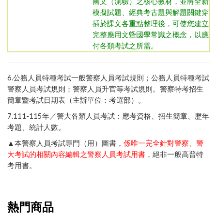
國文（測驗）之核心教材，並將全新
模擬試題、經典考古題與解題關鍵穿
插於課文各重點整理後，可使您建立
完整應用文曁國學常識之概念，以應
付各類考試之所需。
6.
公務人員特種考試一般警察人員考試規則
；
公務人員特種考試
。
警察特考招生
警察人員考試規則
；
警察人員升官等考試規則
簡章暨考試日期表（主辦單位：考選部）
。
7.111-115年／
警大各類人員考試：應考資格、招生簡章、歷年
考題、統計人數
。
▲本警察人員考試專門（用）圖書，
係唯一完全針對警察、警
大考試的相關內容編輯之警察人員考試用書
，絕非一般高普特
考用書。
熱門商品