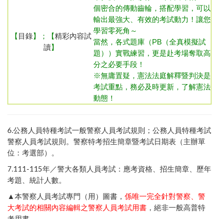
個密合的傳動齒輪，搭配學習，可以
輸出最強大、有效的考試動力！讓您
學習零死角～
【
目錄
】；【
精彩內容試
當然，各式題庫（PB（全真模擬試
讀
】
題））實戰練習，更是赴考場奪取高
分之必要手段！
※無庸置疑，憲法法庭解釋暨判決是
考試重點，務必及時更新，了解憲法
動態！
6.
公務人員特種考試一般警察人員考試規則
；
公務人員特種考試
。
警察特考招生簡章暨考試日期表（主辦單
警察人員考試規則
位：考選部）
。
7
.111-115年／
警大各類人員考試：應考資格、招生簡章、歷年
考題、統計人數
。
▲本警察人員考試專門（用）圖書，
係唯一完全針對警察、警
大考試的相關內容編輯之警察人員考試用書
，絕非一般高普特
考用書。