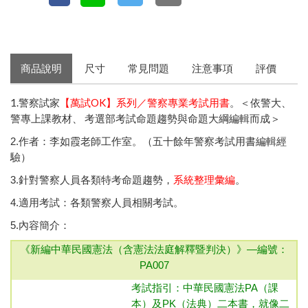
商品說明
尺寸
常見問題
注意事項
評價
1.警察試家
【萬試OK】系列／警察專業考試用書
。＜依警大、
警專上課教材、 考選部考試命題趨勢與命題大綱編輯而成＞
2.作者：李如霞老師工作室。（五十餘年警察考試用書編輯經
驗）
3.針對警察人員各類特考命題趨勢，
系統整理彙編
。
4.適用考試：各類警察人員相關考試。
5.內容簡介：
《新編中華民國憲法（含憲法法庭解釋暨判決）》—
編號：
PA007
考試指引：中華民國憲法
PA（課
本）及PK（法典）二本書，就像二