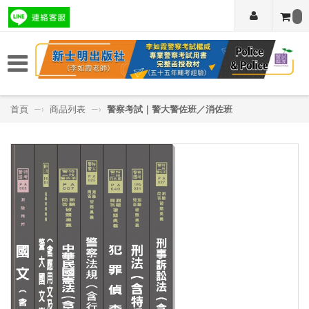
首頁
—›
商品列表
—›
警察考試｜警大警佐班／消佐班