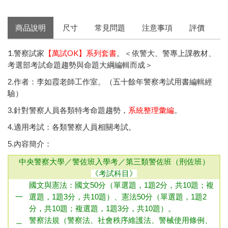
商品說明
尺寸
常見問題
注意事項
評價
1.警察試家
【萬試OK】系列套書
。＜依警大、警專上課教材、
考選部考試命題趨勢與命題大綱編輯而成＞
2.作者：李如霞老師工作室。（五十餘年警察考試用書編輯經
驗）
3.針對警察人員各類特考命題趨勢，
系統整理彙編
。
4.適用考試：各類警察人員相關考試。
5.內容簡介：
中央警察大學／警佐班入學考／第三類警佐班（刑佐班）
《考試科目》
國文與憲法：國文50分（單選題，1題2分，共10題；複
一
選題，1題3分，共10題）、憲法50分（單選題，1題2
分，共10題；複選題，1題3分，共10題）
。
警察法規（警察法、社會秩序維護法、警械使用條例、
二