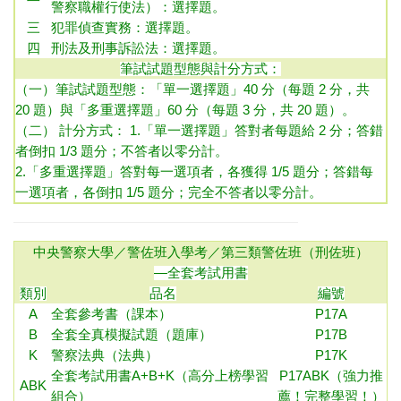
警察職權行使法）：
選擇題。
三
犯罪偵查實務
：選擇題
。
四
刑法及刑事訴訟法：選擇題
。
筆試試題型態與計分方式：
（一）筆試試題型態：「單一選擇題」40 分（每題 2 分，共
20 題）與「多重選擇題」60 分（每題 3 分，共 20 題）。
（二） 計分方式： 1.「單一選擇題」答對者每題給 2 分；答錯
者倒扣 1/3 題分；不答者以零分計。
2.「多重選擇題」答對每一選項者，各獲得 1/5 題分；答錯每
一選項者，各倒扣 1/5 題分；完全不答者以零分計。
中央警察大學／警佐班入學考／第三類警佐班（刑佐班）
—全套考試用書
類別
品名
編號
A
全套參考書（課本）
P17A
B
全套全真模擬試題（題庫）
P17B
K
警察法典（法典）
P17K
全套考試用書A+B+K（高分上榜學習
P17ABK（強力推
ABK
組合）
薦！完整學習！）