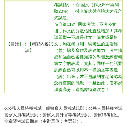
考試指引：◎ 國文（作文80%與測
驗20%）：採申論式與測驗式之混合
式試題
。
※
自從112年國家考試，不考公文
後，作文的分數佔比直線增加！其考
試題型—不論是作文、論文或是短
【
目錄
】；【
精彩內容試
文，均在考（測）驗考生的生活經
讀
】
（體）驗及寫作及表達能力。考生務
必加強自己各種知識的學習及練習精
練文字的表現，尤其，同樣一句話要
訓練
自己可以用不一樣的文字表達
（說）出來，才不會讓閱卷老師認為
您有辭窮的感覺，一旦如此，便不易
獲得高分，這點應特別注意！
6.
公務人員特種考試一般警察人員考試規則
；
公務人員特種考試
。
警察特考招生
警察人員考試規則
；
警察人員升官等考試規則
簡章暨考試日期表（主辦單位：考選部）
。