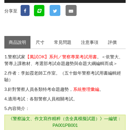
分享至
商品說明
尺寸
常見問題
注意事項
評價
1.警察試家
【萬試OK】系列／警察專業考試用書
。＜依警大、
警專上課教材、
考選部
考試命題趨勢與命題大綱編輯而成＞
2.作者：李如霞老師工作室。（五十餘年警察考試用書編輯經
驗）
3.針對警察人員各類特考命題趨勢，
系統整理彙編
。
4.適用考試：各類警察人員相關考試。
5.內容簡介：
《警察論文、作文寫作精粹（含全真模擬試題）》—
編號：
PA001PB001