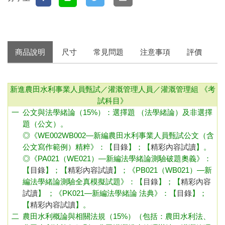
商品說明
尺寸
常見問題
注意事項
評價
新進農田水利事業人員甄試／灌溉管理人員／灌溉管理組
《考
試科目》
一
公文與法學緒論（15%）：選擇題 （法學緒論）及非選擇
題（公文）。
◎《WE002WB002—新編農田水利事業人員甄試公文（含
公文寫作範例）精粹》：
【
目錄
】；【
精彩內容試讀
】
。
◎《PA021（WE021）—新編法學緒論測驗破題奧義》：
【
目錄
】；【
精彩內容試讀
】
；
《PB021（WB021）—新
編法學緒論測驗全真模擬試題》：
【
目錄
】；【
精彩內容
試讀
】 ；
《PK021—新編法學緒論 法典》：
【
目錄
】；
【
精彩內容試讀
】
。
二
農田水利概論與相關法規（15%）（包括：農田水利法、