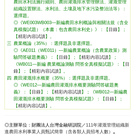
農田水利法施行細則、農田灌溉排水管理辦法、灌溉管理
組織設置辦法、水利法、土壤及地下水污染整治法等）：
選擇題。
◎《WE003WB003—新編農田水利概論與相關法規（含全
真模擬試題）（本書：包含農田水利史）》：
【
目錄
】；
【
精彩內容試讀
】
。
三
農業概論（35%）：選擇題及非選擇題。
◎《AE011（WE011）—新編農業概論（含農業政策）測
驗問答破題奧義》：
【
目錄
】；【
精彩內容試讀
】
；
《WB011—新編 農業概論
測驗 問答
全真模擬試題》：
【
目
錄
】；【
精彩內容試讀
】
。
四
農田灌溉排水概要（35%）：選擇題及非選擇題。
◎《WE012—新編農田灌溉排水概要測驗問答破題奧
義》：
【
目錄
】；【
精彩內容試讀
】
；
《WB012—新編
農
田灌溉排水概要測驗 問答
全真模擬試題》：
【
目錄
】；
【
精彩內容試讀
】
。
◎主辦單位：財團法人台灣金融研訓院／
111年灌溉管理組織新
進農田水利事業人員甄試簡章（含各類人員招考人數）
。