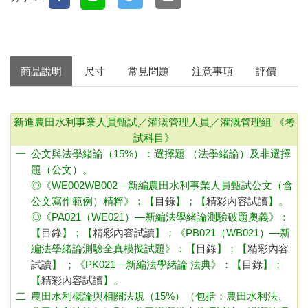
商品說明
尺寸
常見問題
注意事項
評價
新進農田水利事業人員甄試／灌溉管理人員／灌溉管理組
《考
試科目》
一
公文與法學緒論（15%）：選擇題 （法學緒論）及非選擇
題（公文）。
◎《WE002WB002—新編農田水利事業人員甄試公文（含
公文寫作範例）精粹》：
【
目錄
】；【
精彩內容試讀
】
。
◎《PA021（WE021）—新編法學緒論測驗破題奧義》：
【
目錄
】；【
精彩內容試讀
】
；
《PB021（WB021）—新
編法學緒論測驗全真模擬試題》：
【
目錄
】；【
精彩內容
試讀
】 ；
《PK021—新編法學緒論 法典》：
【
目錄
】；
【
精彩內容試讀
】
。
二
農田水利概論與相關法規（15%）（包括：農田水利法、