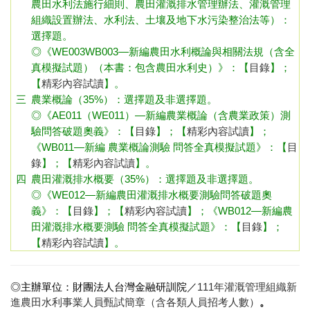
農田水利法施行細則、農田灌溉排水管理辦法、灌溉管理
組織設置辦法、水利法、土壤及地下水污染整治法等）：
選擇題。
◎《WE003WB003—新編農田水利概論與相關法規（含全
真模擬試題）（本書：包含農田水利史）》：
【
目錄
】；
【
精彩內容試讀
】
。
三
農業概論（35%）：選擇題及非選擇題。
◎《AE011（WE011）—新編農業概論（含農業政策）測
驗問答破題奧義》：
【
目錄
】；【
精彩內容試讀
】
；
《WB011—新編 農業概論
測驗 問答
全真模擬試題》：
【
目
錄
】；【
精彩內容試讀
】
。
四
農田灌溉排水概要（35%）：選擇題及非選擇題。
◎《WE012—新編農田灌溉排水概要測驗問答破題奧
義》：
【
目錄
】；【
精彩內容試讀
】
；
《WB012—新編
農
田灌溉排水概要測驗 問答
全真模擬試題》：
【
目錄
】；
【
精彩內容試讀
】
。
◎主辦單位：財團法人台灣金融研訓院／
111年灌溉管理組織新
進農田水利事業人員甄試簡章（含各類人員招考人數）
。