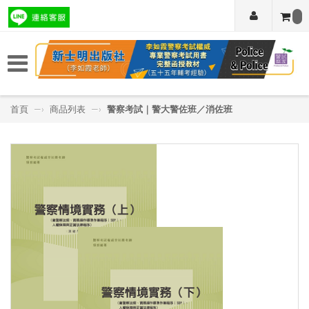
首頁
—›
商品列表
—›
警察考試｜警大警佐班／消佐班