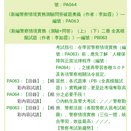
號：PA064
新編警察情境實務測驗問答破題奧義
《
（作者：李如霞）》—
編號：PA063
《
新編警察情境實務（測驗+問答）（上）（下）二冊
全真模
擬試題（作者：李如霞）》—
編號：PB063
考試指引：
在學習警察情境實務（
編
號：
PA063
）前，應先了解
「人權保
障與正當法律程序
（
編號：
PA064
）
」
，之後再學習各種ＳＯＰ
及各項警察相關法令規定。
PA063：
【
目錄
】；【
精
當然，各式題庫（PB（全真模擬試
彩內容試讀
】
題））實戰練習，更是赴考場奪取高
PA064：
【
目錄
】；【
精
分之必要手段！
彩內容試讀
】
◎內
軌生及警大考試：／／／警察勤
PB063：
【
目錄
】；【
精
務、警察法規（各類警察人員考試範
彩內容試讀
】
圍）、警察情境實務（三位一體，統
合學習，效益最高）／／／
。
【警察考試新趨勢】：