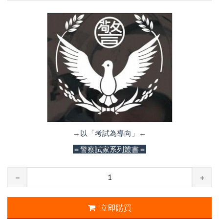
→以「考試為導向」←
＝警察試家系列叢書＝
立即購買