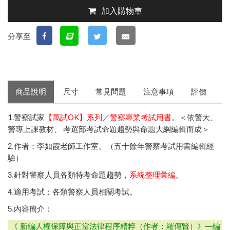
加入購物車
分享至
商品說明
尺寸
常見問題
注意事項
評價
1.警察試家
【萬試OK】系列／警察專業考試用書
。＜依警大、
警專上課教材、 考選部考試命題趨勢與命題大綱編輯而成＞
2.作者：李如霞老師工作室。（五十餘年警察考試用書編輯經
驗）
3.針對警察人員各類特考命題趨勢，
系統整理彙編
。
4.適用考試：各類警察人員相關考試。
5.內容簡介：
編
《 新編人權保障與正當法律程序精粹（作者：羅傳賢）》—