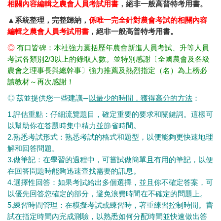
相關內容編輯之農會人員考試用書
，絕非一般高普特考用書。
▲系統整理，完整歸納，
係唯一完全針對農會考試的相關內容
編輯之農會人員考試用書
，絕非一般高普特考用書。
◎
有口皆碑：本社強力囊括歷年農會新進人員考試、升等人員
考試各類別2/3以上的錄取人數。並特別感謝〔全國農會及各級
農會之理事長與總幹事〕強力推薦及熱烈指定（名）為上榜必
讀教材～再次感謝！
◎ 茲並提供您一些建議—
以最少的時間，獲得高分的方法
：
1.評估重點：仔細流覽題目，確定重要的要求和關鍵詞。這樣可
以幫助你在答題時集中精力並節省時間。
2.熟悉考試形式：熟悉考試的格式和題型，以便能夠更快速地理
解和回答問題。
3.做筆記：在學習的過程中，可嘗試做簡單且有用的筆記，以便
在回答問題時能夠迅速查找需要的訊息。
4.選擇性回答：如果考試給出多個選擇，並且你不確定答案，可
以優先回答您確定的部分，避免浪費時間在不確定的問題上。
5.練習時間管理：在模擬考試或練習時，著重練習控制時間。嘗
試在指定時間內完成測驗，以熟悉如何分配時間並快速做出答