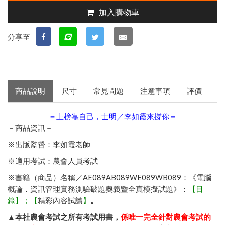
加入購物車
分享至
商品說明
尺寸
常見問題
注意事項
評價
＝上榜靠自己，士明／李如霞來撐你＝
－商品資訊－
※出版監督：李如霞老師
※適用考試：農會人員考試
※書籍（商品）名稱／AE089AB089WE089WB089：《電腦
概論．資訊管理實務測驗破題奧義暨全真模擬試題》：
【
目
錄
】；【
精彩內容試讀
】
。
▲本社農會考試之所有考試用書，
係唯一完全針對農會考試的