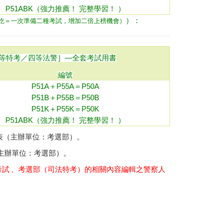
P51ABK（強力推薦！ 完整學習！ ）
）：
吃＝一次準備二種考試，增加二倍上榜機會
）
等特考／四等法警
］
—全套考試用書
編號
P51A＋P55A＝P50A
P51B＋P55B＝P50B
P51K＋P55K＝P50K
P51ABK（強力推薦！ 完整學習！ ）
表（主辦單位：考選部）
。
主辦單位：考選部）
。
試 、考選部（司法特考）的相關內容編輯之警察人