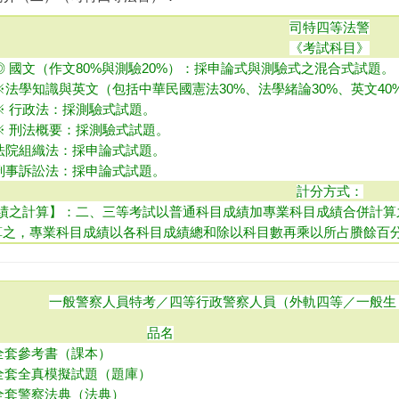
司特四等法警
《考試科目》
◎ 國文（作文80%與測驗20%）：採申論式與測驗式之混合式試題
。
※法學知識與英文（包括中華民國憲法30%、法學緒論30%、英文40
※ 行政法：採測驗式試題。
※
刑法概要
：採測驗式試題。
法院組織法
：採申論式試題。
刑
事訴訟法
：採申論式試題。
計分方式：
績之計算】：二、三等考試以普通科目成績加專業科目成績合併計算
算之，專業科目成績以各科目成績總和除以科目數再乘以所占賸餘百
一般警察人員特考／四等行政警察人員（外軌四等／一般生
品名
全套參考書（課本）
全套全真模擬試題（題庫）
全套警察法典（法典）