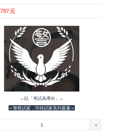
7787 元
→以「考試為導向」←
＝警察試家．司特試家系列叢書＝