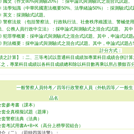
◎ 國文（作文80%與測驗20%）：採申論式與測驗式之混合式試題
。
※ 法學知識（中華民國憲法概要50%、法學緒論50%）：採測驗式試
※ 英文：採測驗式試題。
◎ 警察法規 （包括警察法、行政執行法、社會秩序維護法、警械使
法、公務人員行政中立法）：採申論式與測驗式之混合式試題。 其中，
◎ 犯罪學概要：採申論式與測驗式之混合式試題。其中，申論式試題占
◎ 刑法概要：採申論式與測驗式之混合式試題。其中，申論式試題占5
計分方式：
績之計算】：二、三等考試以普通科目成績加專業科目成績合併計算
算之，專業科目成績以各科目成績總和除以科目數再乘以所占賸餘百
一般警察人員特考／四等行政警察人員（外軌四等／一般生
品名
全套參考書（課本）
全套全真模擬試題（題庫）
全套警察法典（法典）
全套考試用書A+B+K（高分上榜學習組合）
容簡介（二）（司特四等法警）：