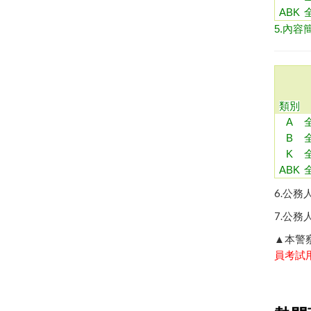
ABK
5.內
類別
A
B
K
ABK
6.
公務
7.
公務
▲本警
員考試