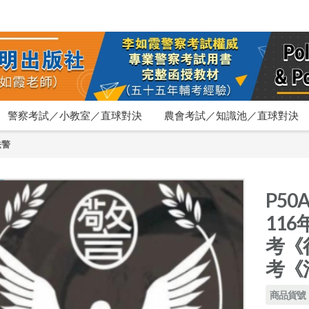
警察考試／小教室／直球對決
農會考試／知識池／直球對決
法警
P5
11
考《
考《
商品貨號：