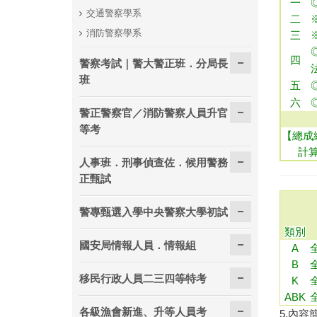
一
交通警察學系
二
消防警察學系
三
四
警察考試｜警大警正班．分局長
班
五
六
警正警察官／消防警察人員升官
等考
【總成
計
人事班．刑事偵查佐．候用警務
正甄試
警專甄選入學中央警察大學初試
類別
國安局情報人員．情報組
A
B
移民行政人員二三四等特考
K
ABK
各級漁會新進、升等人員考
5.內