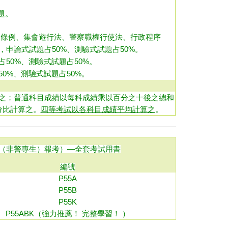
題。
用條例、集會遊行法、警察職權行使法、行政程序
申論式試題占50%、測驗式試題占50%
。
50%、測驗式試題占50%
。
0%、測驗式試題占50%
。
之；普通科目成績以每科成績乘以百分之十後之總和
分比計算之。
四等考試以各科目成績平均計算之
。
（非警專生）報考）
—全套考試用書
編號
P55A
P
55
B
P55K
P55ABK（強力推薦！ 完整學習！ ）