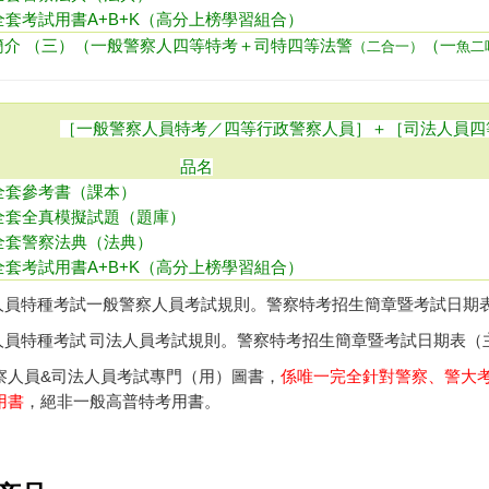
全套考試用書A+B+K（高分上榜學習組合）
（
一
容簡介 （三）（一般警察人四等特考＋司特四等法警
（二合一）
魚二
［一般警察人員特考／四等行政警察人員］＋［司法人員四
品名
全套參考書（課本）
全套全真模擬試題（題庫）
全套警察法典（法典）
全套考試用書A+B+K（高分上榜學習組合）
人員特種考試一般警察人員考試規則
。
警察特考招生簡章暨考試日期
人員特種考試 司法人員考試規則
。
警察特考招生簡章暨考試日期表（
察人員
考試專門（用）圖書，
係唯一完全針對警察、警大考
&司法人員
用書
，絕非一般高普特考用書。