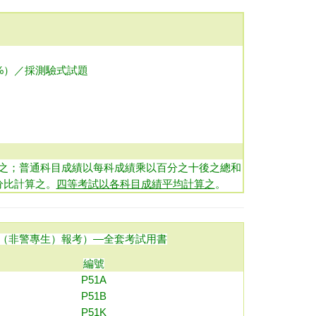
%）／採測驗式試題
之；普通科目成績以每科成績乘以百分之十後之總和
分比計算之。
四等考試以各科目成績平均計算之
。
（非警專生）報考）
—全套考試用書
編號
P51A
P
51
B
P51K