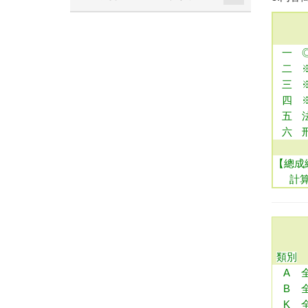
一
二
三
四
五
六
【總成
計
類別
A
B
K