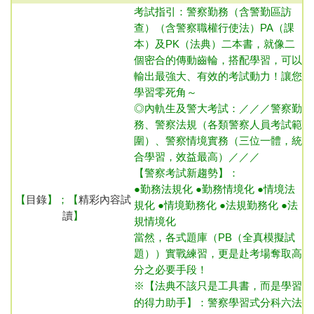
考試指引：
警察勤務（含警勤區訪
查）
（含警察職權行使法）
PA（課
本）及PK（法典）二本書，就像二
個密合的傳動齒輪，搭配學習，可以
輸出最強大、有效的考試動力！讓您
學習零死角～
◎內
軌生及警大考試：／／／警察勤
務、警察法規（各類警察人員考試範
圍）、警察情境實務（三位一體，統
合學習，效益最高）／／／
【警察考試新趨勢】：
●勤務法規化 ●勤務情境化 ●情境法
【
目錄
】；【
精彩內容試
規化 ●情境勤務化 ●法規勤務化 ●法
讀
】
規情境化
當然，各式題庫（PB（全真模擬試
題））實戰練習，更是赴考場奪取高
分之必要手段！
※【法典不該只是工具書，而是學習
的得力助手】：警察學習式分科六法