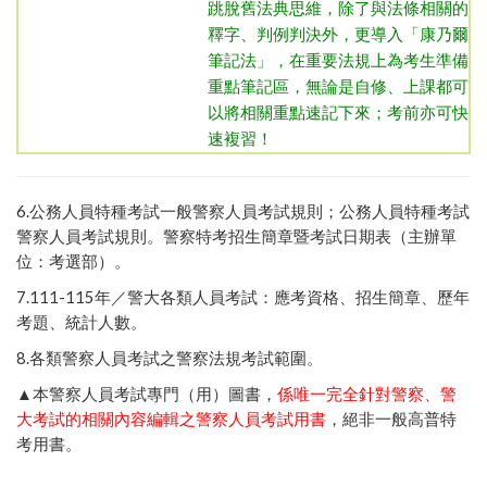
跳脫舊法典思維，除了與法條相關的
釋字、判例判決外，更導入「康乃爾
筆記法」，在重要法規上為考生準備
重點筆記區，無論是自修、上課都可
以將相關重點速記下來；考前亦可快
速複習！
6.
公務人員特種考試一般警察人員考試規則
；
公務人員特種考試
警察人員考試規則
。
警察特考招生簡章暨考試日期表（主辦單
位：考選部）
。
7.111-115年／
警大各類人員考試：應考資格、招生簡章、歷年
考題、統計人數
。
8.
各類警察人員考試之警察法規考試範圍
。
▲本警察人員考試專門（用）圖書，
係唯一完全針對警察、警
大考試的相關內容編輯之警察人員考試用書
，絕非一般高普特
考用書。