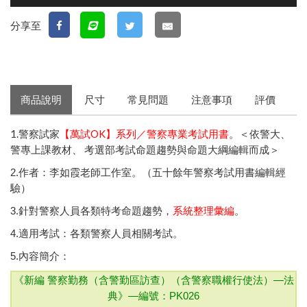
分享至
商品說明
尺寸
常見問題
注意事項
評價
1.警察試家
【萬試OK】系列／警察專業考試用書
。＜依警大、
警專上課教材、 考選部考試命題趨勢與命題大綱編輯而成＞
2.作者：李如霞老師工作室。（五十餘年警察考試用書編輯經
驗）
3.針對警察人員各類特考命題趨勢，
系統整理彙編
。
4.適用考試：各類警察人員相關考試。
5.內容簡介：
《新編 警察勤務（含警勤區訪查）（含警察職權行使法）—法
典》—
編號：PK026