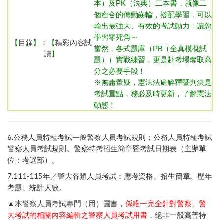
本）及PK（法典）二本書，就像二
個密合的傳動齒輪，搭配學習，可以
輸出最強大、有效的考試動力！讓您
學習零死角～
【
目錄
】；【
精彩內容試
當然，各式題庫（PB（全真模擬試
讀
】
題））實戰練習，更是赴考場奪取高
分之必要手段！
※無庸置疑，憲法法庭解釋暨判決是
考試重點，務必及時更新，了解憲法
動態！
6.
公務人員特種考試一般警察人員考試規則
；
公務人員特種考試
。
警察特考招生簡章暨考試日期表（主辦單
警察人員考試規則
位：考選部）
。
7
.111-115年／
警大各類人員考試：應考資格、招生簡章、歷年
考題、統計人數
。
▲本警察人員考試專門（用）圖書，
係唯一完全針對警察、警
大考試的相關內容編輯之警察人員考試用書
，絕非一般高普特