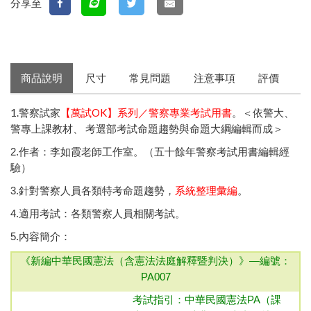
分享至
商品說明
尺寸
常見問題
注意事項
評價
1.警察試家
【萬試OK】系列／警察專業考試用書
。＜依警大、
警專上課教材、 考選部考試命題趨勢與命題大綱編輯而成＞
2.作者：李如霞老師工作室。（五十餘年警察考試用書編輯經
驗）
3.針對警察人員各類特考命題趨勢，
系統整理彙編
。
4.適用考試：各類警察人員相關考試。
5.內容簡介：
《新編中華民國憲法（含憲法法庭解釋暨判決）》—
編號：
PA007
考試指引：中華民國憲法
PA（課