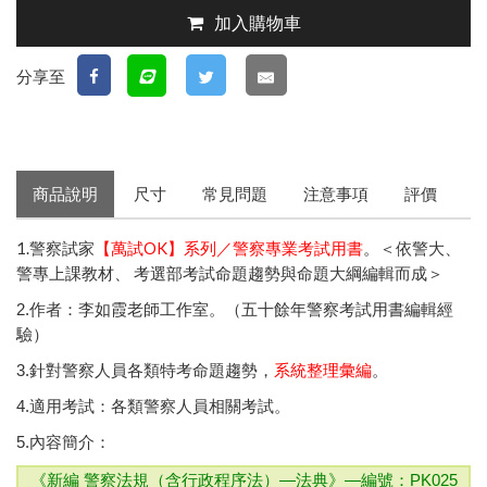
加入購物車
分享至
商品說明
尺寸
常見問題
注意事項
評價
1.警察試家
【萬試OK】系列／警察專業考試用書
。＜依警大、
警專上課教材、 考選部考試命題趨勢與命題大綱編輯而成＞
2.作者：李如霞老師工作室。（五十餘年警察考試用書編輯經
驗）
3.針對警察人員各類特考命題趨勢，
系統整理彙編
。
4.適用考試：各類警察人員相關考試。
5.內容簡介：
《新編 警察法規（含行政程序法）—法典》—
編號：PK025