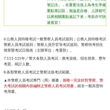
筆記法」，在重要法規上為考生準備
重點筆記區，無論是自修、上課都可
以將相關重點速記下來；考前亦可快
速複習！
6.
公務人員特種考試一般警察人員考試規則
；
公務人員特種考試
警察人員考試規則
；
警察人員升官等考試規則
。
警察特考招生
簡章暨考試日期表（主辦單位：考選部）
。
7.111-115年／
警大各類人員考試：應考資格、招生簡章、歷年
考題、統計人數
。
8.
各類警察人員考試之警察法規考試範圍
。
▲本警察人員考試專門（用）圖書，
係唯一完全針對警察、警
大考試的相關內容編輯之警察人員考試用書
，絕非一般高普特
考用書。