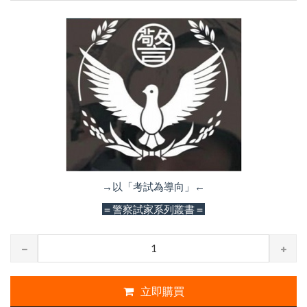
→以「考試為導向」←
＝警察試家系列叢書＝
立即購買