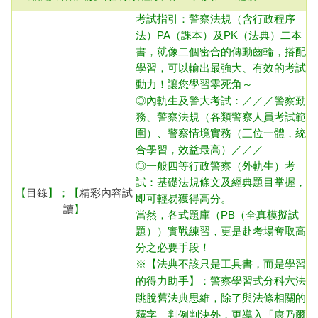
考試指引：
警察法規（含行政程序
法）
PA（課本）及PK（法典）二本
書，就像二個密合的傳動齒輪，搭配
學習，可以輸出最強大、有效的考試
動力！讓您學習零死角～
◎內
軌生及警大考試：／／／警察勤
務、警察法規（各類警察人員考試範
圍）、警察情境實務（三位一體，統
合學習，效益最高）／／／
◎一般四等行政警察（外軌生）
考
試：基礎法規條文及經典題目掌握，
【
目錄
】；【
精彩內容試
即可輕易獲得高分。
讀
】
當然，各式題庫（PB（全真模擬試
題））實戰練習，更是赴考場奪取高
分之必要手段！
※【法典不該只是工具書，而是學習
的得力助手】：警察學習式分科六法
跳脫舊法典思維，除了與法條相關的
釋字、判例判決外，更導入「康乃爾