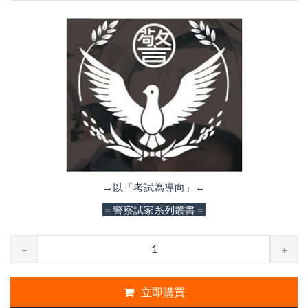
→以「考試為導向」←
＝警察試家系列叢書＝
立即購買