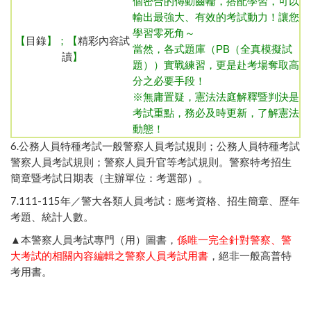
個密合的傳動齒輪，搭配學習，可以
輸出最強大、有效的考試動力！讓您
學習零死角～
【
目錄
】；【
精彩內容試
當然，各式題庫（PB（全真模擬試
讀
】
題））實戰練習，更是赴考場奪取高
分之必要手段！
※無庸置疑，憲法法庭解釋暨判決是
考試重點，務必及時更新，了解憲法
動態！
6.
公務人員特種考試一般警察人員考試規則
；
公務人員特種考試
警察人員考試規則
；
警察人員升官等考試規則
。
警察特考招生
簡章暨考試日期表（主辦單位：考選部）
。
7.111-115年／
警大各類人員考試：應考資格、招生簡章、歷年
考題、統計人數
。
▲本警察人員考試專門（用）圖書，
係唯一完全針對警察、警
大考試的相關內容編輯之警察人員考試用書
，絕非一般高普特
考用書。