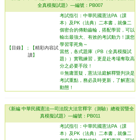
全真模擬試題》—
編號：PB007
考試指引：中華民國憲法
PA（課
本）及PK（法典）二本書，就像二
個密合的傳動齒輪，搭配學習，可以
輸出最強大、有效的考試動力！讓您
學習零死角～
【
目錄
】；【
精彩內容試
當然，各式題庫（PB（全真模擬試
讀
】
題））實戰練習，更是赴考場奪取高
分之必要手段！
※無庸置疑，憲法法庭解釋暨判決是
考試重點，務必及時更新，了解憲法
動態！
《新編 中華民國憲法—司法院大法官釋字（測驗）總複習暨全
真模擬試題》—
編號：PB011
考試指引：中華民國憲法
PA（課
本）及PK（法典）二本書，就像二