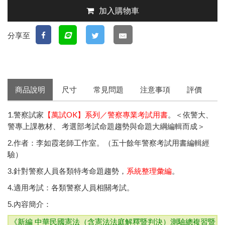
加入購物車
分享至
商品說明
尺寸
常見問題
注意事項
評價
1.警察試家
【萬試OK】系列／警察專業考試用書
。＜依警大、
警專上課教材、 考選部考試命題趨勢與命題大綱編輯而成＞
2.作者：李如霞老師工作室。（五十餘年警察考試用書編輯經
驗）
3.針對警察人員各類特考命題趨勢，
系統整理彙編
。
4.適用考試：各類警察人員相關考試。
5.內容簡介：
《新編 中華民國憲法（含憲法法庭解釋暨判決）測驗總複習暨