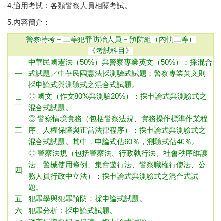
4.適用考試：各類警察人員相關考試。
5.內容簡介：
警察特考－三等犯罪防治人員－預防組（內軌三等）
《考試科目》
中華民國憲法（50%）與警察專業英文（50%）：採混合
一
式試題／中華民國憲法採測驗式試題；警察專業英文則
採申論式與測驗式之混合式試題。
◎ 國文（作文80%與測驗20%）：採申論式與測驗式之
二
混合式試題
。
◎ 警察情境實務（包括警察法規、實務操作標準作業程
三
序、人權保障與正當法律程序）：採申論式與測驗式之
混合式試題。 其中，申論式佔60％，測驗式佔40％。
◎ 警察法規（包括警察法、行政執行法、社會秩序維護
法、警械使用條例、集會遊行法、警察職權行使法、公
四
務人員行政中立法）：採申論式與測驗式之混合式試
題。
五
犯罪學與犯罪預防： 採
申論式試題。
六
犯罪分析：採申論式試題。