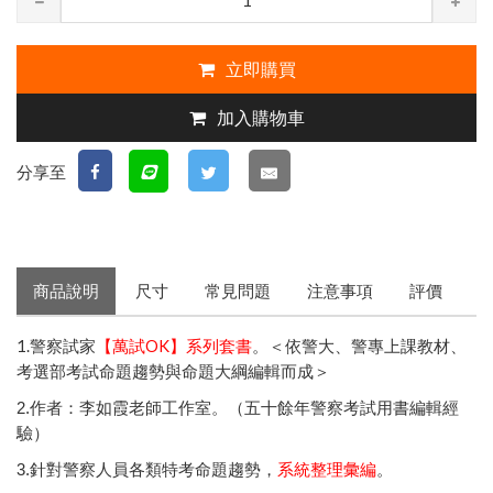
立即購買
加入購物車
分享至
商品說明
尺寸
常見問題
注意事項
評價
1.警察試家
【萬試OK】系列套書
。＜依警大、警專上課教材、
考選部考試命題趨勢與命題大綱編輯而成＞
2.作者：李如霞老師工作室。（五十餘年警察考試用書編輯經
驗）
3.針對警察人員各類特考命題趨勢，
系統整理彙編
。