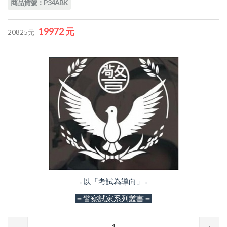
商品貨號：P34ABK
19972 元
20825元
→以「考試為導向」←
＝警察試家系列叢書＝