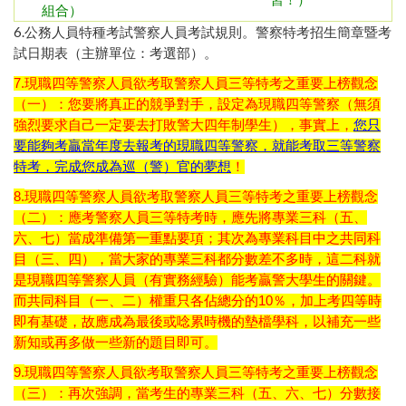
組合）
6.
公務人員特種考試警察人員考試規則
。
警察特考招生簡章暨考
試日期表（主辦單位：考選部）
。
7.現職四等警察人員欲考取警察人員三等特考之重要上榜觀念
（一）：您要將真正的競爭對手，設定為現職四等警察（無須
強烈要求自己一定要去打敗警大四年制學生），事實上，
您只
要能夠考贏當年度去報考的現職四等警察，就能考取三等警察
特考，完成您成為巡（警）官的夢想
！
8.
現職四等警察人員欲考取警察人員三等特考之重要上榜觀念
（二）：應考警察人員三等特考時，應先將專業三科（五、
六、七）當成準備第一重點要項；其次為專業科目中之共同科
目（三、四），當大家的專業三科都分數差不多時，這二科就
是現職四等警察人員（有實務經驗）能考贏警大學生的關鍵。
而共同科目（一、二）權重只各佔總分的10％，加上考四等時
即有基礎，故應成為最後或唸累時機的墊檔學科，以補充一些
新知或再多做一些新的題目即可。
9.
現職四等警察人員欲考取警察人員三等特考之重要上榜觀念
（三）：再次強調，當考生的專業三科（五、六、七）分數接