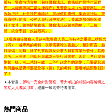
近時，
警察情境實務（包括警察法規、實務操作標準作業程
序、人權保障與正當法律程序）及警察法規（包括警察法、行
政執行法、社會秩序維護法、警械使用條例、集會遊行法、警
察職權行使法、公務人員行政中立法）
，要成為加強學習學
科！尤其，警察情境實務、警察法規或警察勤務，「三位一
體，統合學習，效益最高」。
10.現職四等警察人員欲考取警察人員三等特考之重要上榜觀念
（四）：越專業的考科，表示需要唸的書越少，相對而言，越
好準備！同時，除了刑事鑑識及外事人員有專業分發外，其餘
若考上三等後，均係分派成為三等行政警察。因此，考什麼類
別都一樣，考上就好～故，三等行政之外的類別，只要是您感
到興趣或是覺得那是您專（擅）長的考科，那選考該類別就對
了！
▲本套書，
係唯一完全針對警察、警大考試的相關內容編輯之
警察人員考試用書
，絕非一般高普特考用書。
熱門商品