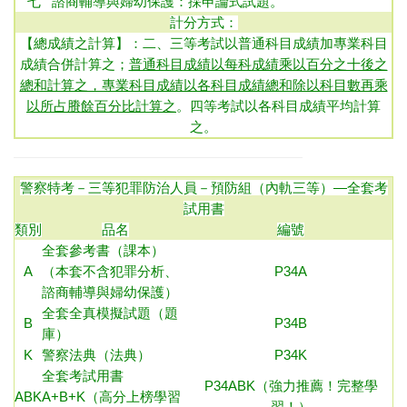
七
諮商輔導與婦幼保護：
採申論式試題。
計分方式：
【總成績之計算】：二、三等考試以普通科目成績加專業科目
成績合併計算之；
普通科目成績以每科成績乘以百分之十後之
總和計算之，專業科目成績以各科目成績總和除以科目數再乘
以所占賸餘百分比計算之
。四等考試以各科目成績平均計算
之。
警察特考－三等犯罪防治人員－預防組（內軌三等）
—全套考
試用書
類別
品名
編號
全套參考書（課本）
A
（本套不含犯罪分析、
P34A
諮商輔導與婦幼保護）
全套全真模擬試題（題
B
P34B
庫）
K
警察法典（法典）
P34K
全套考試用書
P34ABK（強力推薦！完整學
ABK
A+B+K（高分上榜學習
習！）