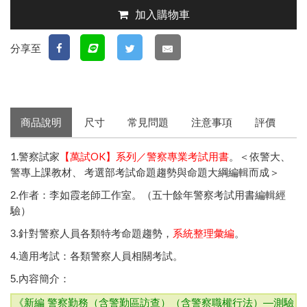
加入購物車
分享至
商品說明
尺寸
常見問題
注意事項
評價
1.警察試家
【萬試OK】系列／警察專業考試用書
。＜依警大、
警專上課教材、 考選部考試命題趨勢與命題大綱編輯而成＞
2.作者：李如霞老師工作室。（五十餘年警察考試用書編輯經
驗）
3.針對警察人員各類特考命題趨勢，
系統整理彙編
。
4.適用考試：各類警察人員相關考試。
5.內容簡介：
《新編 警察勤務（含警勤區訪查）（含警察職權行法）—測驗