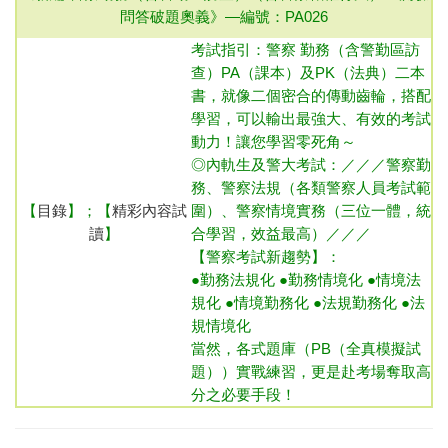
問答破題奧義》—
編號：PA026
考試指引：
警察 勤務（含警勤區訪
查）
PA（課本）及PK（法典）二本
書，就像二個密合的傳動齒輪，搭配
學習，可以輸出最強大、有效的考試
動力！讓您學習零死角～
◎內
軌生及警大考試：／／／警察勤
務、警察法規（各類警察人員考試範
【
目錄
】；【
精彩內容試
圍）、警察情境實務（三位一體，統
讀
】
合學習，效益最高）／／／
【警察考試新趨勢】：
●勤務法規化 ●勤務情境化 ●情境法
規化 ●情境勤務化 ●法規勤務化 ●法
規情境化
當然，各式題庫（PB（全真模擬試
題））實戰練習，更是赴考場奪取高
分之必要手段！