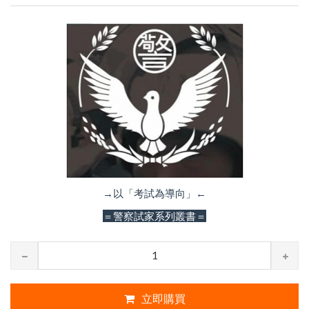
→以「考試為導向」←
＝警察試家系列叢書＝
立即購買