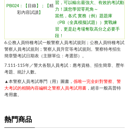
習，可以輸出最強大、有效的考試動
PB024：
【
目錄
】；【
精
力！讓您學習零死角～
彩內容試讀
】
當然，各式 實務（例）題題庫
（PB（全真模擬試題））實戰練
習，更是赴考場奪取高分之必要手
段！
6.
公務人員特種考試一般警察人員考試規則
；
公務人員特種考試
警察人員考試規則
；
警察人員升官等考試規則
。
警察特考招生
簡章暨考試日期表（主辦單位：考選部）
。
7.111-115年／
警大各類人員考試：應考資格、招生簡章、歷年
考題、統計人數
。
▲本警察人員考試專門（用）圖書，
係唯一完全針對警察、警
大考試的相關內容編輯之警察人員考試用書
，絕非一般高普特
考用書。
熱門商品