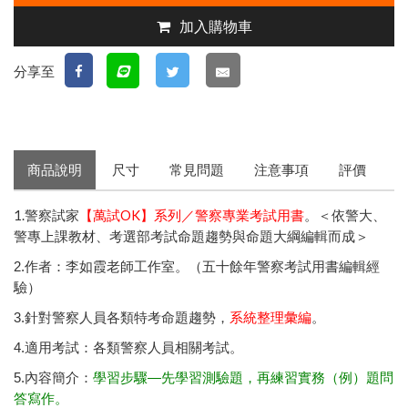
加入購物車
分享至
商品說明
尺寸
常見問題
注意事項
評價
1.警察試家
【萬試OK】系列／警察專業考試用書
。＜依警大、
警專上課教材、考選部考試命題趨勢與命題大綱編輯而成＞
2.作者：李如霞老師工作室。（五十餘年警察考試用書編輯經
驗）
3.針對警察人員各類特考命題趨勢，
系統整理彙編
。
4.適用考試：各類警察人員相關考試。
實務（例）題問
5.內容簡介：
學習步驟—先學習測驗題，再練習
答寫作。