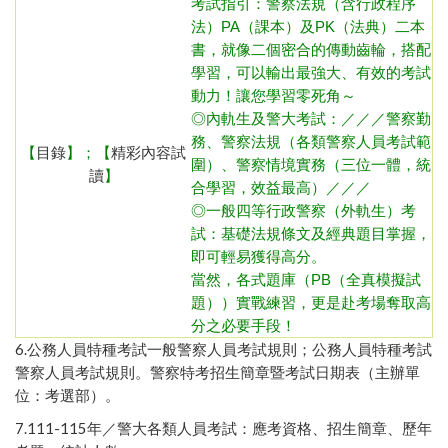
考試指引：
警察法規（含行政程序
法）
PA（課本）及PK（法典）二本
書，就像二個密合的傳動齒輪，搭配
學習，可以輸出最強大、有效的考試
動力！讓您學習零死角～
◎內
軌生及警大考試：／／／警察勤
務、警察法規（各類警察人員考試範
【
目錄
】；【
精彩內容試
圍）、警察情境實務（三位一體，統
讀
】
合學習，效益最高）／／／
◎一般四等行政警察（外軌生）
考
試：基礎法規條文及經典題目掌握，
即可輕易獲得高分。
當然，各式題庫（PB（全真模擬試
題））實戰練習，更是赴考場奪取高
分之必要手段！
6.
公務人員特種考試一般警察人員考試規則
；
公務人員特種考試
警察人員考試規則
。
警察特考招生簡章暨考試日期表（主辦單
位：考選部）
。
7.111-115年／
警大各類人員考試：應考資格、招生簡章、歷年