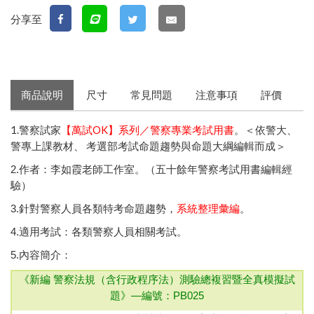
分享至
商品說明
尺寸
常見問題
注意事項
評價
1.警察試家
【萬試OK】系列／警察專業考試用書
。＜依警大、
警專上課教材、 考選部考試命題趨勢與命題大綱編輯而成＞
2.作者：李如霞老師工作室。（五十餘年警察考試用書編輯經
驗）
3.針對警察人員各類特考命題趨勢，
系統整理彙編
。
4.適用考試：各類警察人員相關考試。
5.內容簡介：
《新編 警察法規（含行政程序法）測驗總複習暨全真模擬試
題》—
編號：PB025