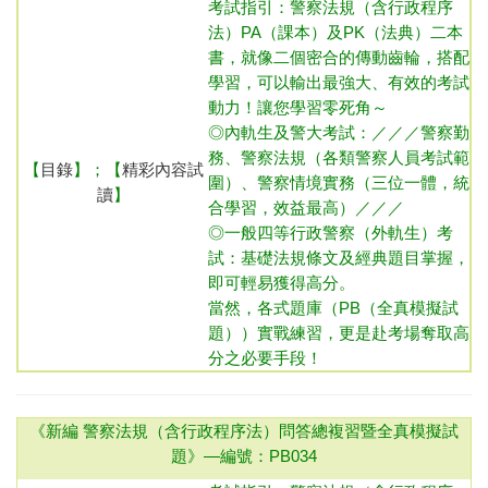
考試指引：
警察法規（含行政程序
法）
PA（課本）及PK（法典）二本
書，就像二個密合的傳動齒輪，搭配
學習，可以輸出最強大、有效的考試
動力！讓您學習零死角～
◎內
軌生及警大考試：／／／警察勤
務、警察法規（各類警察人員考試範
【
目錄
】；【
精彩內容試
圍）、警察情境實務（三位一體，統
讀
】
合學習，效益最高）／／／
◎一般四等行政警察（外軌生）
考
試：基礎法規條文及經典題目掌握，
即可輕易獲得高分。
當然，各式題庫（PB（全真模擬試
題））實戰練習，更是赴考場奪取高
分之必要手段！
《新編 警察法規（含行政程序法）問答總複習暨全真模擬試
題》—
編號：PB034