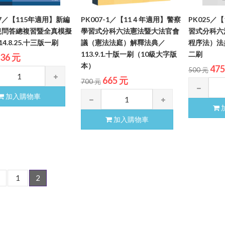
-7／【115年適用】新編
PK007-1／【11４年適用】警察
PK025／
規問答總複習暨全真模擬
學習式分科六法憲法暨大法官會
習式分科六
4.8.25.十三版一刷
議（憲法法庭）解釋法典／
程序法）法典／
113.9.1.十版一刷（10級大字版
二刷
36 元
本）
47
500 元
665 元
700 元
加入購物車
加入購物車
1
2