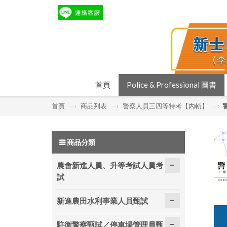
首頁
Police & Professional 圖書
首頁
—›
商品列表
—›
警察人員三四等特考【內軌】
—›
商品分類
農會新進人員、升等考試人員考
試
新進農田水利事業人員甄試
駐衛警察甄試／停車場管理員甄