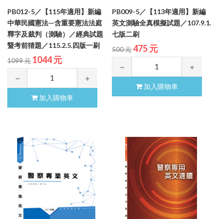
PB012-5／【115年適用】新編
PB009-5／【113年適用】新編
中華民國憲法—含重要憲法法庭
英文測驗全真模擬試題／107.9.1.
釋字及裁判（測驗）／經典試題
七版二刷
暨考前猜題／115.2.5.四版一刷
475 元
500 元
1044 元
1099 元
加入購物車
加入購物車