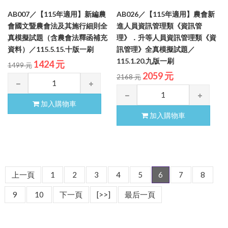
AB007／【115年適用】新編農
AB026／【115年適用】農會新
會國文暨農會法及其施行細則全
進人員資訊管理類《資訊管
真模擬試題（含農會法釋函補充
理》．升等人員資訊管理類《資
資料）／115.5.15.十版一刷
訊管理》全真模擬試題／
115.1.20.九版一刷
1424 元
1499 元
2059 元
2168 元
加入購物車
加入購物車
上一頁
1
2
3
4
5
6
7
8
9
10
下一頁
[>>]
最后一頁