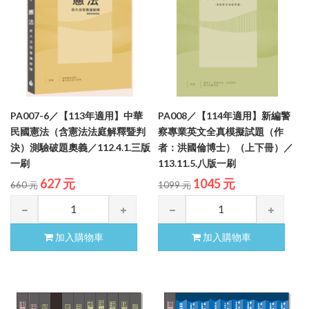
PA007-6／【113年適用】中華
PA008／【114年適用】新編警
民國憲法（含憲法法庭解釋暨判
察專業英文全真模擬試題（作
決）測驗破題奧義／112.4.1.三版
者：洪國倫博士）（上下冊）／
一刷
113.11.5.八版一刷
627 元
1045 元
660 元
1099 元
加入購物車
加入購物車