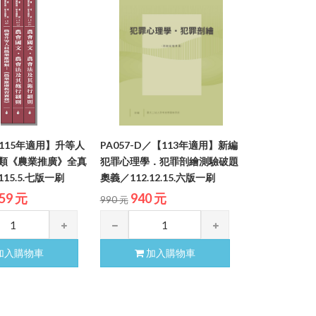
【115年適用】升等人
PA057-D／【113年適用】新編
類《農業推廣》全真
犯罪心理學．犯罪剖繪測驗破題
15.5.七版一刷
奧義／112.12.15.六版一刷
59 元
940 元
990 元
加入購物車
加入購物車