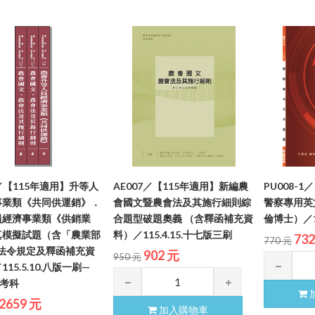
8／【115年適用】升等人
AE007／【115年適用】新編農
PU008-
事業類《共同供運銷》．
會國文暨農會法及其施行細則綜
警察專用英
員經濟事業類《供銷業
合題型破題奧義 （含釋函補充資
倫博士）／11
真模擬試題（含「農業部
料）／115.4.15.十七版三刷
73
770 元
-法令規定及釋函補充資
902 元
950 元
15.5.10.八版一刷—
新考科
2659 元
加入購物車