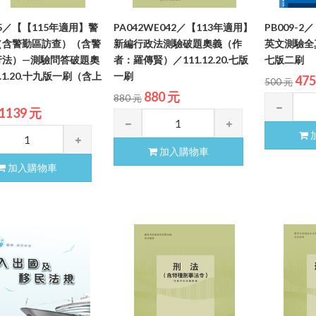
-5／【【115年適用】警
PA042WE042／【113年適用】
PB009-
（含警勤區訪查）（含警
新編行政法測驗破題奧義（作
英文測驗全真
行法）—測驗問答破題奧
者：羅傳賢）／111.12.20.七版
七版二刷
.1.20.十九版一刷（含上
一刷
47
500 元
）
880 元
880 元
1139 元
加入購物車
加入購物車