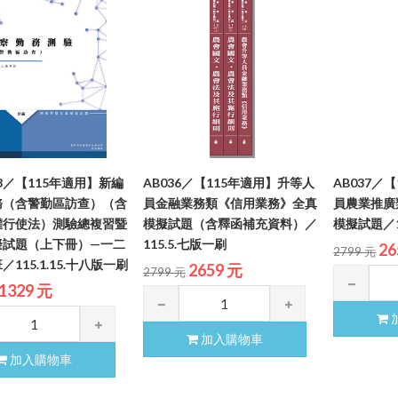
-3／【115年適用】新編
AB036／【115年適用】升等人
AB037／
務（含警勤區訪查）（含
員金融業務類《信用業務》全真
員農業推廣
權行使法）測驗總複習暨
模擬試題（含釋函補充資料）／
模擬試題／1
擬試題（上下冊）—一二
115.5.七版一刷
26
2799 元
115.1.15.十八版一刷
2659 元
2799 元
1329 元
加入購物車
加入購物車