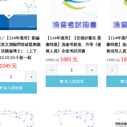
-2／【114年適用】新編
【114年適用】【交個好書友 選
【114年
業英文測驗問答破題奧義
書特惠】漁會考新進、升等《會
書特惠】漁
：洪國倫博士）（上下
務人員》全套考試用書
務信用人員
3.10.10.十版一刷
1881 元
18
1980 元
1980 元
1045 元
加入購物車
加入購物車