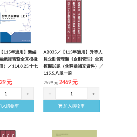
3／【115年適用】新編
AB035／【115年適用】升等人
驗總複習暨全真模擬
員企劃管理類《企劃管理》全真
／114.8.25.十七
模擬試題（含釋函補充資料）／
115.5.八版一刷
29 元
2469 元
2599 元
加入購物車
加入購物車