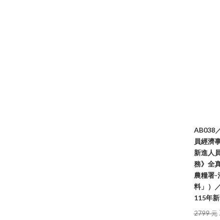
AB03
員經濟
新進人
務》全
農糧署
料」）／1
115年
2799 元