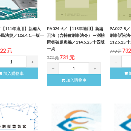
7／【111年適用】新編入
PA024-5／【115年適用】新編
PA027-
法規／106.4.1.一版一
刑法（含特種刑事法令） —測驗
刑事訴訟法
問答破題奧義／114.5.25.十四版
112.5.15
一刷
22 元
73
770 元
731 元
770 元
加入購物車
加入購物車