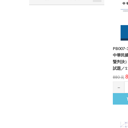
PB007
中華民
暨判決
試題／11
8
880 元