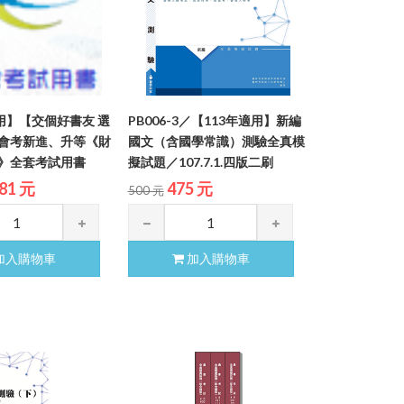
適用】【交個好書友 選
PB006-3／【113年適用】新編
會考新進、升等《財
國文（含國學常識）測驗全真模
》全套考試用書
擬試題／107.7.1.四版二刷
81 元
475 元
500 元
加入購物車
加入購物車