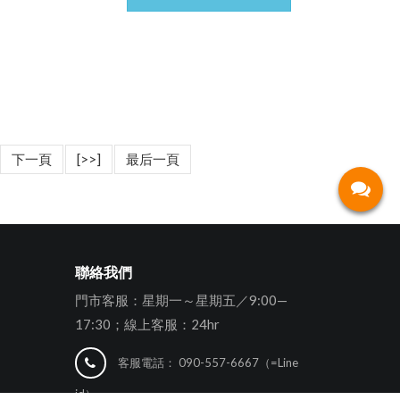
下一頁
[>>]
最后一頁
聯絡我們
門市客服：星期一～星期五／9:00—
17:30；線上客服：24hr
客服電話：
090-557-6667（=Line
id）