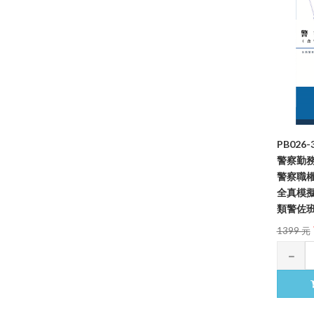
PB026
警察勤
警察職
全真模
類警佐班／
1399 元