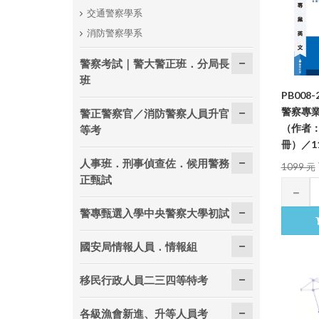
交通警察學系
消防警察學系
警察考試｜警大警正班．分局長
班
PB008
警察專
警正警察官／消防警察人員升官
（作者
等考
冊）／11
人事班．刑事偵查佐．候用警務
1099 元
正甄試
警專甄選入學中央警察大學初試
國安局情報人員．情報組
移民行政人員二三四等特考
各級漁會新進、升等人員考