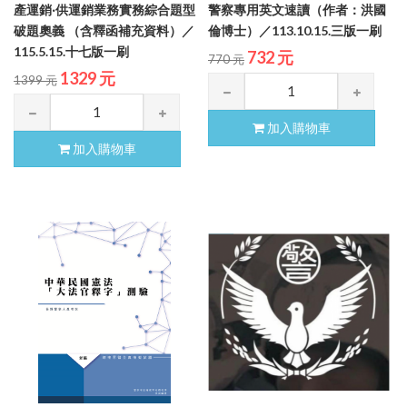
產運銷‧供運銷業務實務綜合題型
警察專用英文速讀（作者：洪國
破題奧義 （含釋函補充資料）／
倫博士）／113.10.15.三版一刷
115.5.15.十七版一刷
732 元
770 元
1329 元
1399 元
加入購物車
加入購物車