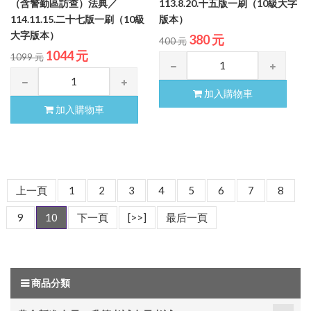
（含警勤區訪查）法典／
113.8.20.十五版一刷（10級大字
114.11.15.二十七版一刷（10級
版本）
大字版本）
380 元
400 元
1044 元
1099 元
加入購物車
加入購物車
上一頁
1
2
3
4
5
6
7
8
9
10
下一頁
[>>]
最后一頁
商品分類