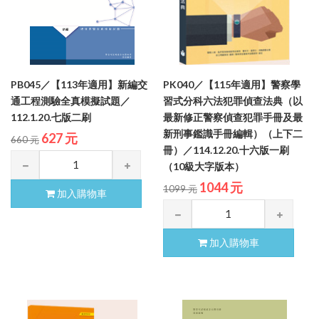
PB045／【113年適用】新編交
PK040／【115年適用】警察學
通工程測驗全真模擬試題／
習式分科六法犯罪偵查法典（以
112.1.20.七版二刷
最新修正警察偵查犯罪手冊及最
新刑事鑑識手冊編輯）（上下二
627 元
660 元
冊）／114.12.20.十六版一刷
（10級大字版本）
1044 元
1099 元
加入購物車
加入購物車