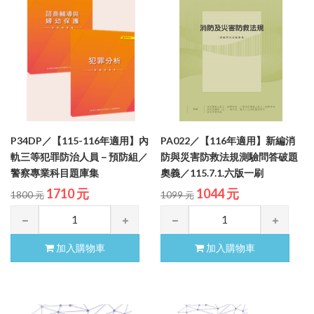
P34DP／【115-116年適用】內
PA022／【116年適用】新編消
軌三等犯罪防治人員－預防組／
防與災害防救法規測驗問答破題
警察專業科目題庫集
奧義／115.7.1.六版一刷
1710 元
1044 元
1800 元
1099 元
加入購物車
加入購物車