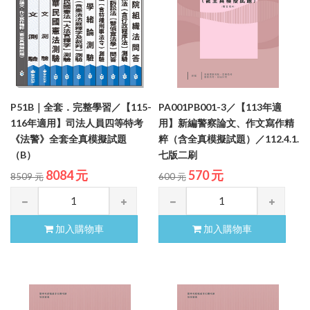
P51B｜全套．完整學習／【115-
PA001PB001-3／【113年適
116年適用】司法人員四等特考
用】新編警察論文、作文寫作精
《法警》全套全真模擬試題
粹（含全真模擬試題）／112.4.1.
（B）
七版二刷
8084 元
570 元
8509 元
600 元
加入購物車
加入購物車