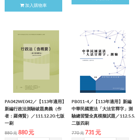
加入購物車
PA042WE042／【113年適用】
PB011-4／【113年適用】新編
新編行政法測驗破題奧義（作
中華民國憲法「大法官釋字」測
者：羅傳賢）／111.12.20.七版
驗總習暨全真模擬試題／112.5.5.
一刷
二版四刷
880 元
731 元
880 元
770 元