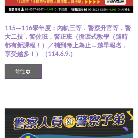
115—116學年度：內軌三等．警察升官等．警
大二技．警佐班．警正班（循環式教學（隨時
都有新課程！）／補到考上為止→越早報名，
享受越多！）（114.6.9.）
前往