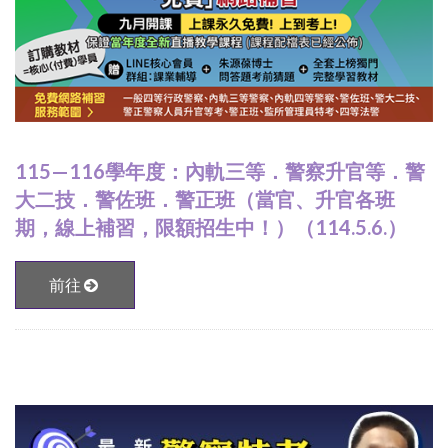
115—116學年度：內軌三等．警察升官等．警
大二技．警佐班．警正班（當官、升官各班
期，線上補習，限額招生中！）（114.5.6.）
前往